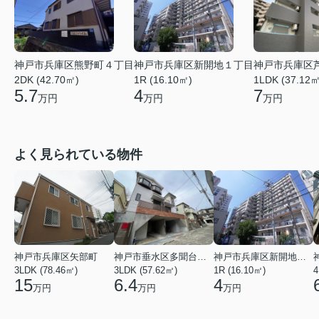
神戸市兵庫区熊野町４丁目
神戸市兵庫区新開地１丁目
神戸市兵庫区
2DK (42.70㎡)
1R (16.10㎡)
1LDK (37.12㎡
5.7
4
7
万円
万円
万円
よく見られている物件
神戸市兵庫区矢部町
神戸市垂水区多聞台２丁目
神戸市兵庫区新開地１丁目
3LDK (78.46㎡)
3LDK (57.62㎡)
1R (16.10㎡)
4
15
6.4
4
万円
万円
万円