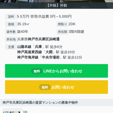
【外観】外観
5.5万円 管理/共益費 0円～5,000円
賃料
35.19㎡
2DK
面積
間取り
築40年
3階/5階建
築年数
所在階
兵庫県
神戸市兵庫区
浜崎通
所在地
山陽本線
「
兵庫
」駅 徒歩6分
交通
神戸高速東西線
「
大開
」駅 徒歩10分
神戸市海岸線
「
中央市場前
」駅 徒歩12分
LINEからお問い合わせ
無料
お問い合わせ
無料
神戸市兵庫区浜崎通の賃貸マンションの募集中物件
3階