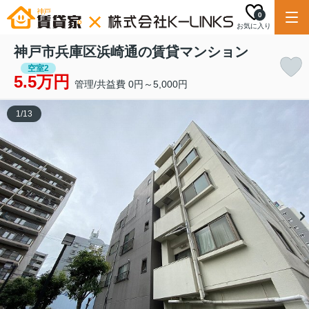
0
お気に入り
神戸市兵庫区浜崎通の賃貸マンション
空室2
5.5万円
管理/共益費 0円～5,000円
1
/
13