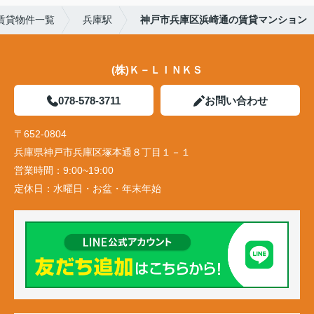
賃貸物件一覧
兵庫駅
神戸市兵庫区浜崎通の賃貸マンション
(株)Ｋ－ＬＩＮＫＳ
078-578-3711
お問い合わせ
〒652-0804
兵庫県神戸市兵庫区塚本通８丁目１－１
営業時間：
9:00~19:00
定休日：
水曜日・お盆・年末年始