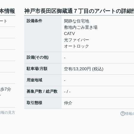
本情報
神戸市長田区御蔵通７丁目のアパートの詳細
ート
設備条件
閑静な住宅地
敷地内ごみ置き場
CATV
光ファイバー
オートロック
設備(その他)
-
駐車場/月額
空有/13,200円 (税込)
用途地域
-
徒歩7分
募集戸数 / 総戸数
- / -
分
取引態様
仲介
情報の見方
情報