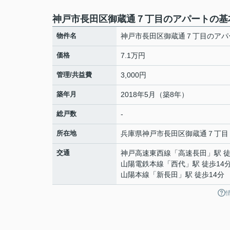
神戸市長田区御蔵通７丁目のアパートの基
物件名
神戸市長田区御蔵通７丁目のアパ
価格
7.1万円
管理/共益費
3,000円
築年月
2018年5月（築8年）
総戸数
-
所在地
兵庫県
神戸市長田区
御蔵通
７丁目
交通
神戸高速東西線
「
高速長田
」駅 
山陽電鉄本線
「
西代
」駅 徒歩14
山陽本線
「
新長田
」駅 徒歩14分