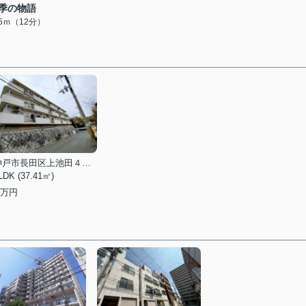
季の物語
35ｍ（12分）
神戸市長田区上池田４丁目
LDK (37.41㎡)
万円