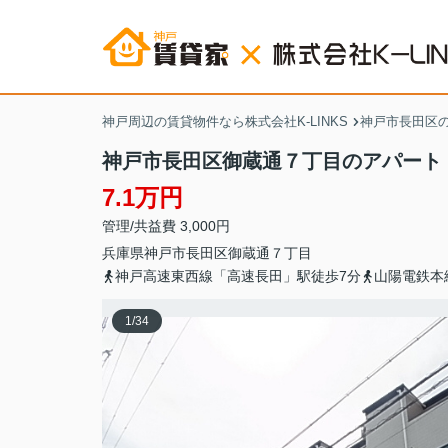
神戸周辺の賃貸物件なら株式会社K-LINKS
神戸市長田区
神戸市長田区御蔵通７丁目のアパート
7.1万円
管理/共益費 3,000円
兵庫県
神戸市長田区
御蔵通
７丁目
神戸高速東西線「高速長田」駅徒歩7分
山陽電鉄本
1
/
34