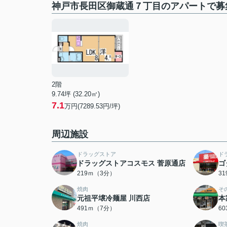
神戸市長田区御蔵通７丁目のアパートで募
2階
9.74坪 (32.20㎡)
7.1
万円(7289.53円/坪)
周辺施設
ドラッグストア
ド
ドラッグストアコスモス 菅原通店
ゴ
219ｍ（3分）
3
焼肉
そ
元祖平壌冷麺屋 川西店
本
491ｍ（7分）
6
焼肉
喫