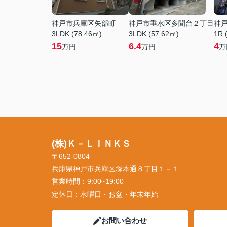
神戸市兵庫区矢部町
神戸市垂水区多聞台２丁目
神
3LDK (78.46㎡)
3LDK (57.62㎡)
1R 
15
6.4
4
万円
万円
万
(株)Ｋ－ＬＩＮＫＳ
〒652-0804
兵庫県神戸市兵庫区塚本通８丁目１－１
営業時間：
9:00~19:00
定休日：
水曜日・お盆・年末年始
お問い合わせ