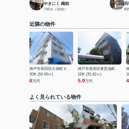
やきにく 織姫
四
745ｍ（10分）
9
近隣の物件
神戸市長田区久保町９丁目
神戸市長田区東尻池町２丁目
3DK (50.00㎡)
1DK (35.82㎡)
1
6
5.9
4
万円
万円
よく見られている物件