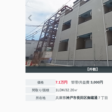
【外観】
7.1万円
管理/共益費
3,000円
価格
1LDK/32.20㎡
間取り/面積
兵庫県
神戸市長田区
御蔵通
７丁目
所在地