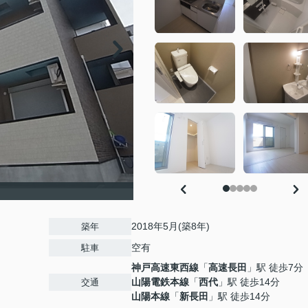
2018年5月(築8年)
築年
空有
駐車
神戸高速東西線
「
高速長田
」駅 徒歩7分
山陽電鉄本線
「
西代
」駅 徒歩14分
交通
山陽本線
「
新長田
」駅 徒歩14分