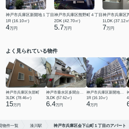
神戸市兵庫区新開地１丁目
神戸市兵庫区熊野町４丁目
神戸市兵庫区
1R (16.10㎡)
2DK (42.70㎡)
1LDK (37.12㎡
4
5.7
7
万円
万円
万円
よく見られている物件
神戸市兵庫区矢部町
神戸市垂水区多聞台２丁目
神戸市兵庫区新開地１丁目
3LDK (78.46㎡)
3LDK (57.62㎡)
1R (16.10㎡)
4
15
6.4
4
万円
万円
万円
貸物件一覧
湊川駅
神戸市兵庫区会下山町１丁目のアパート