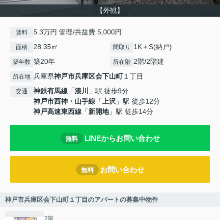
【外観】
5.3万円 管理/共益費 5,000円
賃料
28.35㎡
1K＋S(納戸)
面積
間取り
築20年
2階/2階建
築年数
所在階
兵庫県
神戸市兵庫区
会下山町
１丁目
所在地
神鉄有馬線
「
湊川
」駅 徒歩9分
交通
神戸市西神・山手線
「
上沢
」駅 徒歩12分
神戸高速東西線
「
新開地
」駅 徒歩14分
LINEからお問い合わせ
無料
お問い合わせ
無料
神戸市兵庫区会下山町１丁目のアパートの募集中物件
2階