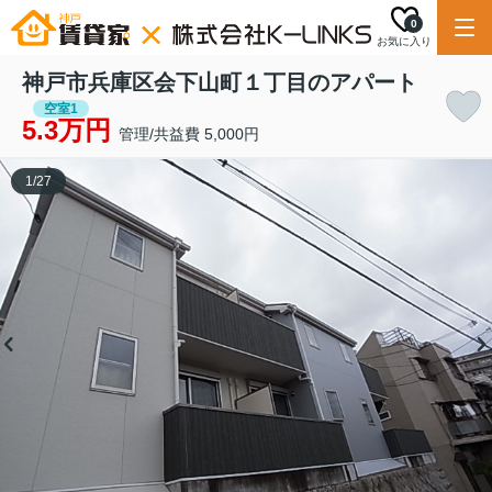
0
お気に入り
神戸市兵庫区会下山町１丁目のアパート
空室1
5.3万円
管理/共益費 5,000円
1
/
27