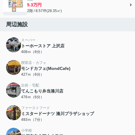
5.3万円
2階 / 8.57坪(28.35㎡)
周辺施設
スーパー
トーホーストア 上沢店
408ｍ（6分）
喫茶店・カフェ
モンドカフェ(MondCafe)
427ｍ（6分）
出前・宅配
てんこもり弁当湊川店
476ｍ（6分）
ファーストフード
ミスタードーナツ 湊川プラザショップ
493ｍ（7分）
小学校