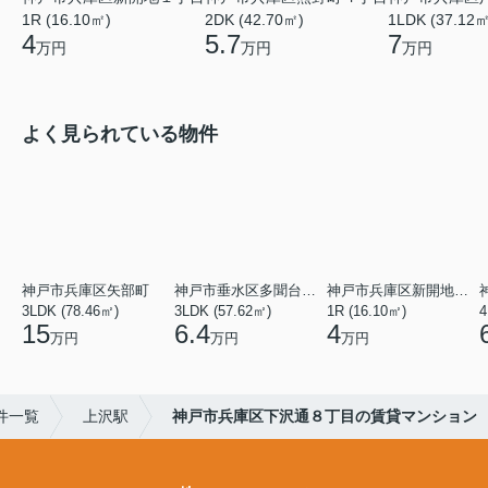
1R (16.10㎡)
2DK (42.70㎡)
1LDK (37.12㎡
4
5.7
7
万円
万円
万円
よく見られている物件
神戸市兵庫区矢部町
神戸市垂水区多聞台２丁目
神戸市兵庫区新開地１丁目
3LDK (78.46㎡)
3LDK (57.62㎡)
1R (16.10㎡)
4
15
6.4
4
万円
万円
万円
件一覧
上沢駅
神戸市兵庫区下沢通８丁目の賃貸マンション