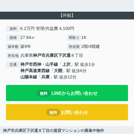
【外観】
6.2万円 管理/共益費 4,100円
賃料
27.84㎡
1K
面積
間取り
築9年
2階/4階建
築年数
所在階
兵庫県
神戸市兵庫区
下沢通
８丁目
所在地
神戸市西神・山手線
「
上沢
」駅 徒歩1分
交通
神戸高速東西線
「
大開
」駅 徒歩6分
山陽本線
「
兵庫
」駅 徒歩12分
LINEからお問い合わせ
無料
お問い合わせ
無料
神戸市兵庫区下沢通８丁目の賃貸マンションの募集中物件