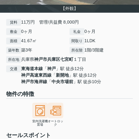
【外観】
11万円 管理/共益費 8,000円
賃料
0ヶ月
0ヶ月
敷金
礼金
41.67㎡
1LDK
面積
間取り
築3年
1階/3階建
築年数
所在階
兵庫県
神戸市兵庫区
七宮町
１丁目
所在地
東海道本線
「
神戸
」駅 徒歩12分
交通
神戸高速東西線
「
新開地
」駅 徒歩12分
神戸市海岸線
「
中央市場前
」駅 徒歩10分
物件の特徴
室内洗濯機
オートロッ
置場
ク
セールスポイント