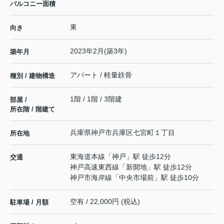
バルコニー面積
東
向き
2023年2月(築3年)
築年月
アパート / 軽量鉄骨
種別 / 建物構造
1階 / 1階 / 3階建
部屋 /
所在階 / 階建て
兵庫県
神戸市兵庫区
七宮町
１丁目
所在地
東海道本線
「
神戸
」駅 徒歩12分
交通
神戸高速東西線
「
新開地
」駅 徒歩12分
神戸市海岸線
「
中央市場前
」駅 徒歩10分
空有 / 22,000円 (税込)
駐車場 / 月額