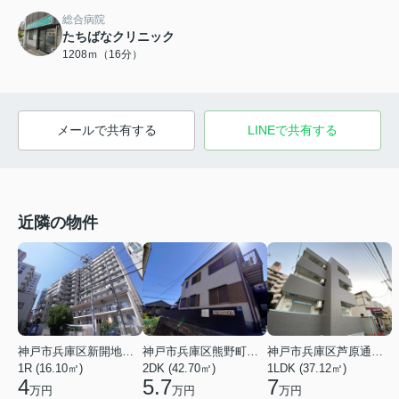
総合病院
たちばなクリニック
1208ｍ（16分）
メールで共有する
LINEで共有する
近隣の物件
神戸市兵庫区新開地１丁目
神戸市兵庫区熊野町４丁目
神戸市兵庫区芦原通４丁目
1R (16.10㎡)
2DK (42.70㎡)
1LDK (37.12㎡)
4
5.7
7
万円
万円
万円