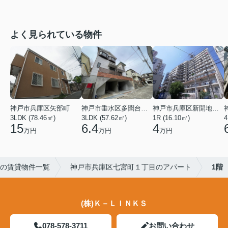
よく見られている物件
神戸市兵庫区矢部町
神戸市垂水区多聞台２丁目
神戸市兵庫区新開地１丁目
3LDK (78.46㎡)
3LDK (57.62㎡)
1R (16.10㎡)
4
15
6.4
4
万円
万円
万円
の賃貸物件一覧
神戸市兵庫区七宮町１丁目のアパート
1階
(株)Ｋ－ＬＩＮＫＳ
078-578-3711
お問い合わせ