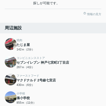
探しが可能です。
情報の見方
周辺施設
焼肉
たじま屋
142ｍ（2分）
コンビニエンスストア
セブンイレブン 神戸七宮町2丁目店
267ｍ（4分）
ファーストフード
マクドナルド 2号線七宮店
430ｍ（6分）
小学校
湊小学校
855ｍ（11分）