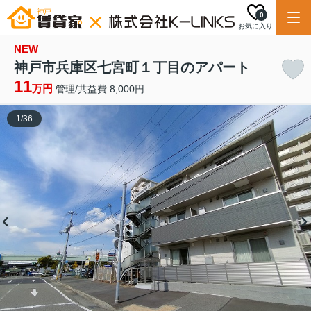
0
お気に入り
NEW
神戸市兵庫区七宮町１丁目のアパート
11
万円
管理/共益費 8,000円
1
/
36