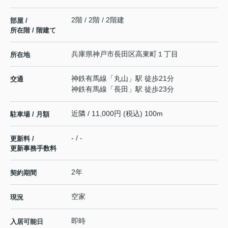
2階 / 2階 / 2階建
部屋 /
所在階 / 階建て
兵庫県
神戸市長田区
高東町
１丁目
所在地
神鉄有馬線
「
丸山
」駅 徒歩21分
交通
神鉄有馬線
「
長田
」駅 徒歩23分
近隣 / 11,000円 (税込) 100m
駐車場 / 月額
- / -
更新料 /
更新事務手数料
2年
契約期間
空家
現況
即時
入居可能日