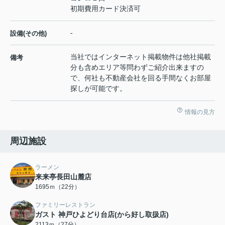
初期費用カード決済可
-
設備(その他)
当社ではインターネット掲載物件は他社掲載
備考
分も含めエリア等問わずご紹介出来ますの
で、何社も不動産会社を回る手間なくお部屋
探しが可能です。
情報の見方
周辺施設
ラーメン
来来亭長田山麓店
1695ｍ（22分）
ファミリーレストラン
ガスト 神戸ひよどり台店(から好し取扱店)
2113ｍ（27分）