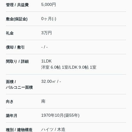
5,000円
管理 / 共益費
0ヶ月(-)
敷金(保証金)
3万円
礼金
- / -
償却 / 敷引
1LDK
間取り / 詳細
洋室 6.0帖 1室
/
LDK 9.0帖 1室
32.00㎡ / -
面積 /
バルコニー面積
南
向き
1970年10月(築55年)
築年月
ハイツ / 木造
種別 / 建物構造