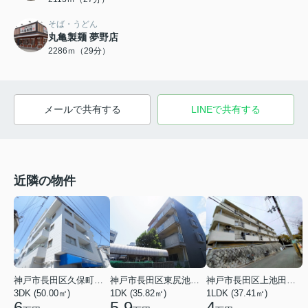
そば・うどん
丸亀製麺 夢野店
2286ｍ（29分）
メールで共有する
LINEで共有する
近隣の物件
神戸市長田区久保町９丁目
神戸市長田区東尻池町２丁目
神戸市長田区上池田４丁目
3DK (50.00㎡)
1DK (35.82㎡)
1LDK (37.41㎡)
6
5.9
4