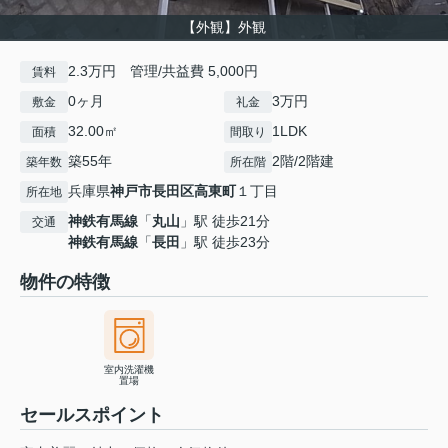
【外観】外観
2.3万円 管理/共益費 5,000円
賃料
0ヶ月
3万円
敷金
礼金
32.00㎡
1LDK
面積
間取り
築55年
2階/2階建
築年数
所在階
兵庫県
神戸市長田区
高東町
１丁目
所在地
神鉄有馬線
「
丸山
」駅 徒歩21分
交通
神鉄有馬線
「
長田
」駅 徒歩23分
物件の特徴
室内洗濯機
置場
セールスポイント