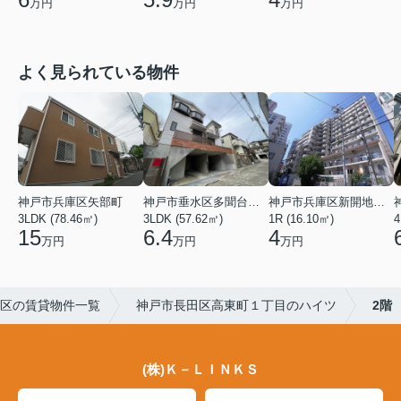
万円
万円
万円
よく見られている物件
神戸市兵庫区矢部町
神戸市垂水区多聞台２丁目
神戸市兵庫区新開地１丁目
3LDK (78.46㎡)
3LDK (57.62㎡)
1R (16.10㎡)
4
15
6.4
4
万円
万円
万円
区の賃貸物件一覧
神戸市長田区高東町１丁目のハイツ
2階
(株)Ｋ－ＬＩＮＫＳ