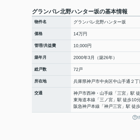
グランパレ北野ハンター坂の基本情報
物件名
グランパレ北野ハンター坂
価格
14万円
管理/共益費
10,000円
築年月
2000年3月（築26年）
総戸数
72戸
所在地
兵庫県
神戸市中央区
中山手通
２丁
交通
神戸市西神・山手線
「
三宮
」駅 
東海道本線
「
三ノ宮
」駅 徒歩10
阪急神戸本線
「
神戸三宮
」駅 徒歩