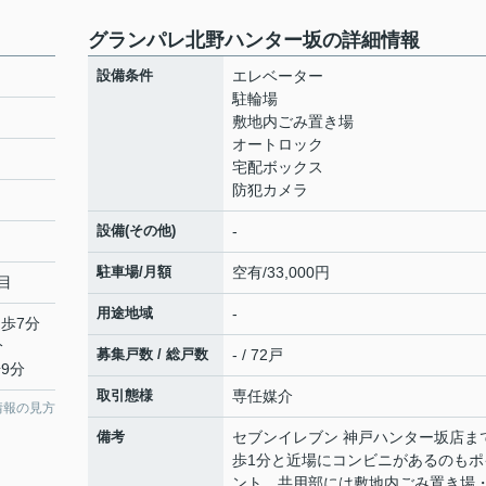
グランパレ北野ハンター坂の詳細情報
設備条件
エレベーター
駐輪場
敷地内ごみ置き場
オートロック
宅配ボックス
防犯カメラ
設備(その他)
-
駐車場/月額
空有/33,000円
目
用途地域
-
徒歩7分
分
募集戸数 / 総戸数
- / 72戸
9分
取引態様
専任媒介
情報の見方
備考
セブンイレブン 神戸ハンター坂店ま
歩1分と近場にコンビニがあるのもポ
ント。共用部には敷地内ごみ置き場