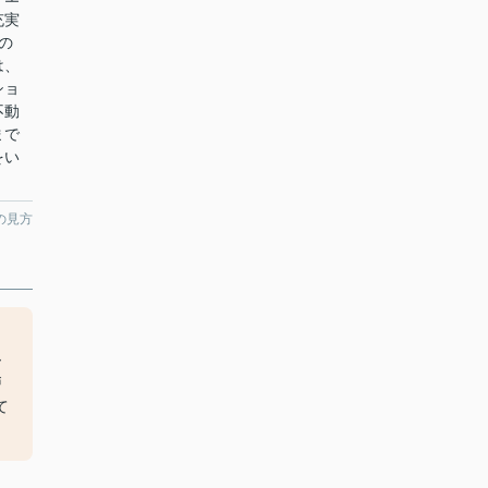
充実
の
は、
ショ
不動
まで
をい
の見方
・
ー
戸
て