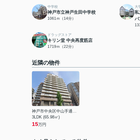
中学校
大
神戸市立神戸生田中学校
私
1061ｍ（14分）
パ
1
ドラッグストア
キリン堂 中央再度筋店
1719ｍ（22分）
近隣の物件
神戸市中央区中山手通２丁目
3LDK (65.98㎡)
15
万円