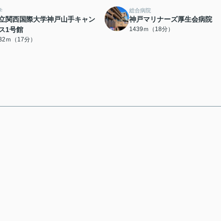
学
総合病院
立関西国際大学神戸山手キャン
神戸マリナーズ厚生会病院
ス1号館
1439ｍ（18分）
332ｍ（17分）