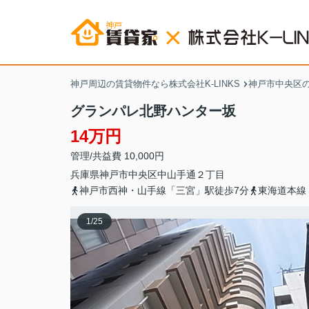
神戸周辺の賃貸物件なら株式会社K-LINKS
神戸市中央区
グランパレ北野ハンター坂
14万円
管理/共益費 10,000円
兵庫県
神戸市中央区
中山手通
２丁目
神戸市西神・山手線「三宮」駅徒歩7分
東海道本線
1
/
25