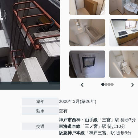
2000年3月(築26年)
築年
空有
駐車
神戸市西神・山手線
「
三宮
」駅 徒歩7分
東海道本線
「
三ノ宮
」駅 徒歩10分
交通
阪急神戸本線
「
神戸三宮
」駅 徒歩9分