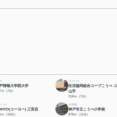
学
スーパー
戸情報大学院大学
生活協同組合コープこうべ 
97ｍ（7分）
山手
519ｍ（7分）
ーパー
小学校
OHYO(コーヨー) 三宮店
神戸市立こうべ小学校
85ｍ（10分）
878ｍ（11分）