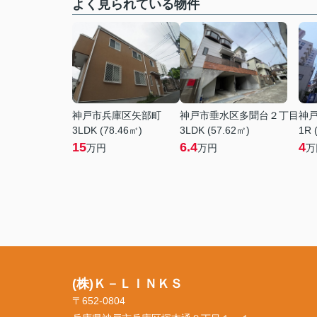
よく見られている物件
神戸市兵庫区矢部町
神戸市垂水区多聞台２丁目
神
3LDK (78.46㎡)
3LDK (57.62㎡)
1R 
15
6.4
4
万円
万円
万
(株)Ｋ－ＬＩＮＫＳ
〒652-0804