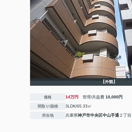
【外観】
14万円
管理/共益費
10,000円
価格
3LDK/65.33㎡
間取り/面積
兵庫県
神戸市中央区
中山手通
２丁目
所在地