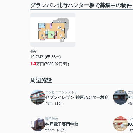
グランパレ北野ハンター坂で募集中の物件
4階
19.76坪 (65.33㎡)
14
万円(7085.02円/坪)
周辺施設
コンビニエンスストア
大
セブンイレブン 神戸ハンター坂店
神
78ｍ（1分）
4
専門学校
ス
神戸電子専門学校
K
572ｍ（8分）
7