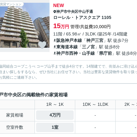
賃貸マンション
NEW
神戸市中央区
中山手通
ローレル・トアスクエア 1105
15
万円
管理/共益費10,000円
11階 / 65.98㎡ / 3LDK /築25年 /14階建
阪急神戸本線
「
神戸三宮
」駅 徒歩7分
東海道本線
「
三ノ宮
」駅 徒歩8分
神戸市西神・山手線
「
県庁前
」駅 徒歩8分
協同組合コープこうべ コープ山手まで徒歩4分です。14階建てで、街並みに溶け込
住まい探しをするなら、ぜひ当社にお任せ下さい。当社は豊富な賃貸物件を取り扱
お気軽にご連絡下さい。
戸市中央区の掲載物件の家賃相場
1R ～ 1K
1DK ～ 1LDK
2K ～ 
家賃相場
4万円
-
-
空室件数
1室
-
-