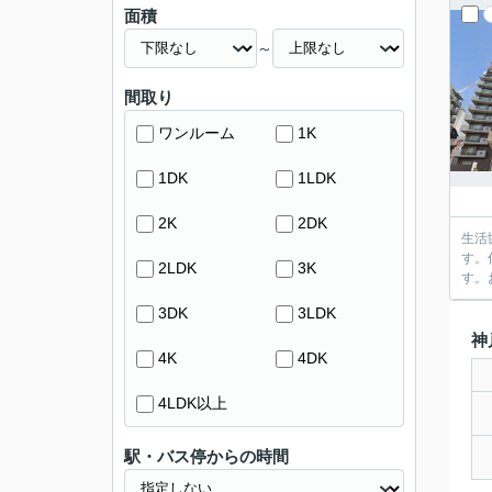
面積
～
間取り
ワンルーム
1K
1DK
1LDK
2K
2DK
生活
す。
2LDK
3K
す。
3DK
3LDK
神
4K
4DK
4LDK以上
駅・バス停からの時間