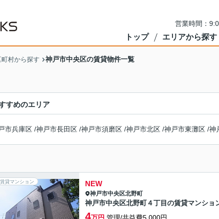
営業時間：9:
トップ
エリアから探す
神戸市中央区の賃貸物件一覧
区町村から探す
すすめのエリア
戸市兵庫区
/
神戸市長田区
/
神戸市須磨区
/
神戸市北区
/
神戸市東灘区
/
神
賃貸マンション
NEW
神戸市中央区
北野町
神戸市中央区北野町４丁目の賃貸マンショ
4
万円
管理/共益費5,000円