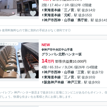
2階 / 17.40㎡ / 1R /築12年 /2階建
東海道本線
「
三ノ宮
」駅 徒歩14分
東海道本線
「
元町
」駅 徒歩15分
神戸市西神・山手線
「
県庁前
」駅 徒歩14
ト使用料無料なので新に契約の手続きがなく便利です◎
賃貸マンション
NEW
神戸市中央区
中山手通
グランパレ北野ハンター坂
14
万円
管理/共益費10,000円
4階 / 65.33㎡ / 3LDK /築26年 /14階建
神戸市西神・山手線
「
三宮
」駅 徒歩7分
東海道本線
「
三ノ宮
」駅 徒歩10分
阪急神戸本線
「
神戸三宮
」駅 徒歩9分
ンイレブン 神戸ハンター坂店まで徒歩1分と近場にコンビニがあるのもポイント。
でしょう。快適な住まいをお客様と共にお探し致します。