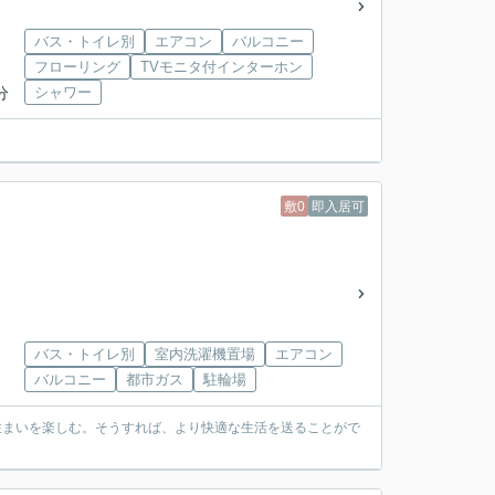
バス・トイレ別
エアコン
バルコニー
フローリング
TVモニタ付インターホン
分
シャワー
敷0
即入居可
バス・トイレ別
室内洗濯機置場
エアコン
バルコニー
都市ガス
駐輪場
住まいを楽しむ。そうすれば、より快適な生活を送ることがで