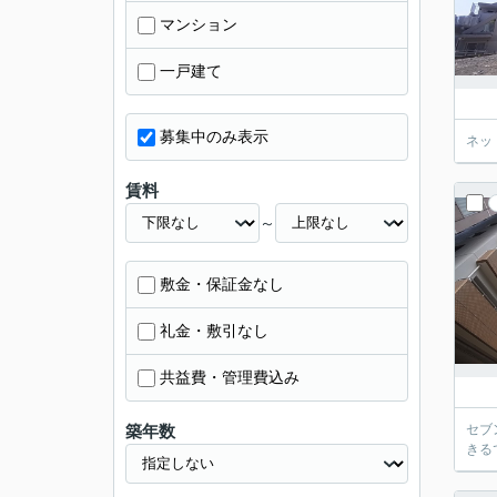
マンション
一戸建て
募集中のみ表示
ネッ
賃料
～
敷金・保証金なし
礼金・敷引なし
共益費・管理費込み
築年数
セブ
きる