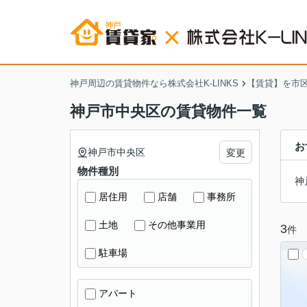
神戸周辺の賃貸物件なら株式会社K-LINKS
【賃貸】を市
神戸市中央区の賃貸物件一覧
お
神戸市中央区
変更
物件種別
神
居住用
店舗
事務所
土地
その他事業用
3
件
駐車場
アパート