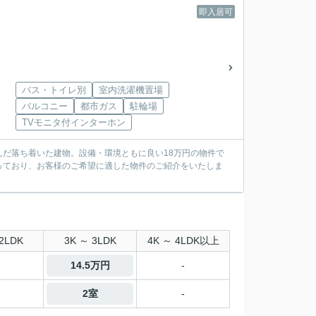
即入居可
バス・トイレ別
室内洗濯機置場
バルコニー
都市ガス
駐輪場
TVモニタ付インターホン
んだ落ち着いた建物。設備・環境ともに良い18万円の物件で
っており、お客様のご希望に適した物件のご紹介をいたしま
2LDK
3K ～ 3LDK
4K ～ 4LDK以上
14.5万円
-
2室
-