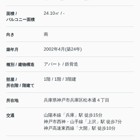
24.10㎡ / -
面積 /
バルコニー面積
南
向き
2002年4月(築24年)
築年月
アパート / 鉄骨造
種別 / 建物構造
1階 / 1階 / 3階建
部屋 /
所在階 / 階建て
兵庫県
神戸市兵庫区
松本通
４丁目
所在地
山陽本線
「
兵庫
」駅 徒歩15分
交通
神戸市西神・山手線
「
上沢
」駅 徒歩7分
神戸高速東西線
「
大開
」駅 徒歩10分