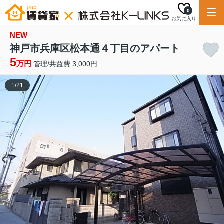
0
お気に入り
NEW
神戸市兵庫区松本通４丁目のアパート
5
万円
管理/共益費 3,000円
1
/
21