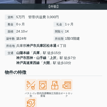
【外観】
5万円 管理/共益費 3,000円
賃料
0ヶ月
1ヶ月
敷金
礼金
24.10㎡
1K
面積
間取り
築24年
1階/3階建
築年数
所在階
兵庫県
神戸市兵庫区
松本通
４丁目
所在地
山陽本線
「
兵庫
」駅 徒歩15分
交通
神戸市西神・山手線
「
上沢
」駅 徒歩7分
神戸高速東西線
「
大開
」駅 徒歩10分
物件の特徴
バストイレ
室内洗濯機
独立洗面台
オートロッ
別
置場
ク