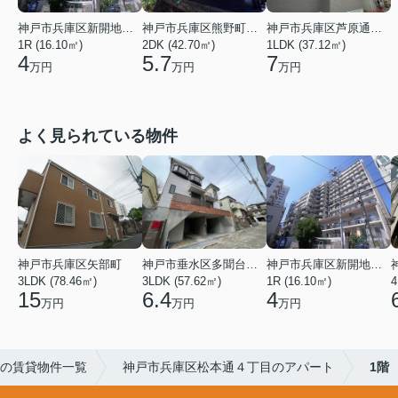
神戸市兵庫区新開地１丁目
神戸市兵庫区熊野町４丁目
神戸市兵庫区芦原通４丁目
1R (16.10㎡)
2DK (42.70㎡)
1LDK (37.12㎡)
4
5.7
7
万円
万円
万円
よく見られている物件
神戸市兵庫区矢部町
神戸市垂水区多聞台２丁目
神戸市兵庫区新開地１丁目
3LDK (78.46㎡)
3LDK (57.62㎡)
1R (16.10㎡)
4
15
6.4
4
万円
万円
万円
の賃貸物件一覧
神戸市兵庫区松本通４丁目のアパート
1階