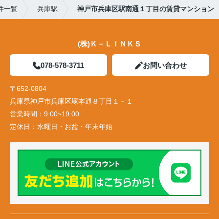
件一覧
兵庫駅
神戸市兵庫区駅南通１丁目の賃貸マンション
(株)Ｋ－ＬＩＮＫＳ
078-578-3711
お問い合わせ
〒652-0804
兵庫県神戸市兵庫区塚本通８丁目１－１
営業時間：
9:00~19:00
定休日：
水曜日・お盆・年末年始