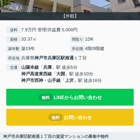
【外観】
7.9万円 管理/共益費 5,000円
賃料
33.37㎡
1DK
面積
間取り
築19年
4階/9階建
築年数
所在階
兵庫県
神戸市兵庫区
駅南通
１丁目
所在地
山陽本線
「
兵庫
」駅 徒歩5分
交通
神戸高速東西線
「
大開
」駅 徒歩10分
神戸市西神・山手線
「
上沢
」駅 徒歩16分
LINEからお問い合わせ
無料
お問い合わせ
無料
神戸市兵庫区駅南通１丁目の賃貸マンションの募集中物件