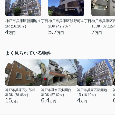
神戸市兵庫区新開地１丁目
神戸市兵庫区熊野町４丁目
神戸市兵庫区
1R (16.10㎡)
2DK (42.70㎡)
1LDK (37.12㎡
4
5.7
7
万円
万円
万円
よく見られている物件
神戸市兵庫区矢部町
神戸市垂水区多聞台２丁目
神戸市兵庫区新開地１丁目
3LDK (78.46㎡)
3LDK (57.62㎡)
1R (16.10㎡)
4
15
6.4
4
万円
万円
万円