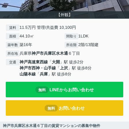
【外観】
11.5万円 管理/共益費 10,100円
賃料
44.10㎡
1LDK
面積
間取り
築16年
2階/13階建
築年数
所在階
兵庫県
神戸市兵庫区
水木通
６丁目
所在地
神戸高速東西線
「
大開
」駅 徒歩2分
交通
神戸市西神・山手線
「
上沢
」駅 徒歩8分
山陽本線
「
兵庫
」駅 徒歩8分
LINEからお問い合わせ
無料
お問い合わせ
無料
神戸市兵庫区水木通６丁目の賃貸マンションの募集中物件