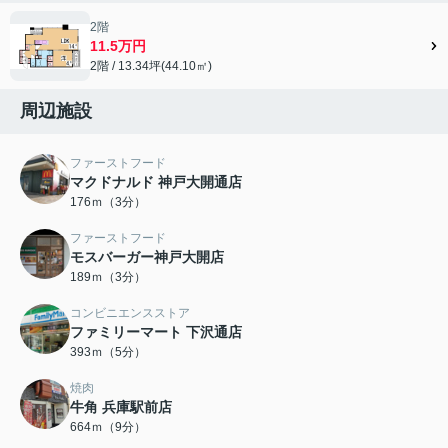
2階
11.5万円
2階 / 13.34坪(44.10㎡)
周辺施設
ファーストフード
マクドナルド 神戸大開通店
176ｍ（3分）
ファーストフード
モスバーガー神戸大開店
189ｍ（3分）
コンビニエンスストア
ファミリーマート 下沢通店
393ｍ（5分）
焼肉
牛角 兵庫駅前店
664ｍ（9分）