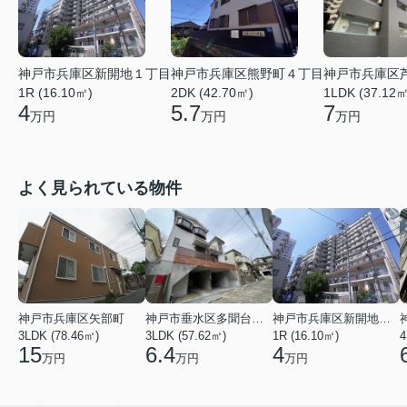
神戸市兵庫区新開地１丁目
神戸市兵庫区熊野町４丁目
神戸市兵庫区
1R (16.10㎡)
2DK (42.70㎡)
1LDK (37.12㎡
4
5.7
7
万円
万円
万円
よく見られている物件
神戸市兵庫区矢部町
神戸市垂水区多聞台２丁目
神戸市兵庫区新開地１丁目
3LDK (78.46㎡)
3LDK (57.62㎡)
1R (16.10㎡)
4
15
6.4
4
万円
万円
万円