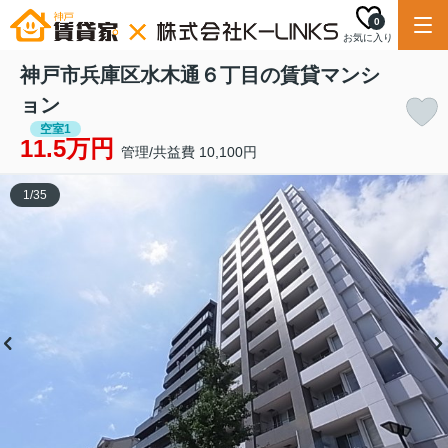
0
お気に入り
神戸市兵庫区水木通６丁目の賃貸マンシ
ョン
空室1
11.5万円
管理/共益費 10,100円
1
/
35