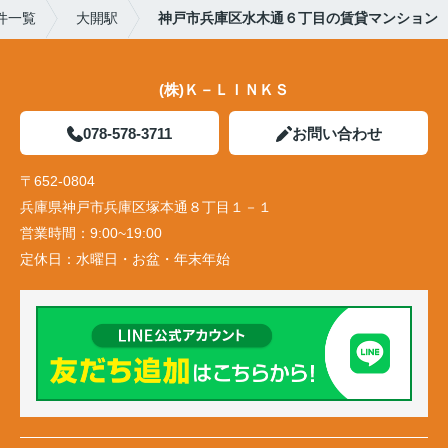
件一覧
大開駅
神戸市兵庫区水木通６丁目の賃貸マンション
(株)Ｋ－ＬＩＮＫＳ
078-578-3711
お問い合わせ
〒652-0804
兵庫県神戸市兵庫区塚本通８丁目１－１
営業時間：
9:00~19:00
定休日：
水曜日・お盆・年末年始