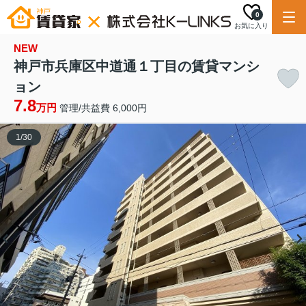
0
お気に入り
NEW
神戸市兵庫区中道通１丁目の賃貸マンシ
ョン
7.8
万円
管理/共益費 6,000円
1
/
30