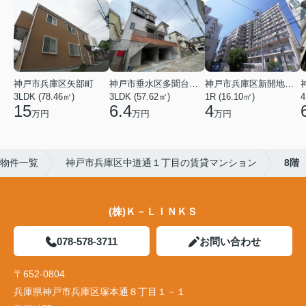
神戸市兵庫区矢部町
神戸市垂水区多聞台２丁目
神戸市兵庫区新開地１丁目
3LDK (78.46㎡)
3LDK (57.62㎡)
1R (16.10㎡)
4
15
6.4
4
万円
万円
万円
物件一覧
神戸市兵庫区中道通１丁目の賃貸マンション
8階
(株)Ｋ－ＬＩＮＫＳ
078-578-3711
お問い合わせ
〒652-0804
兵庫県神戸市兵庫区塚本通８丁目１－１