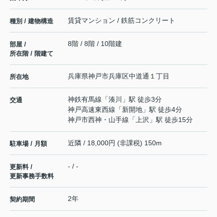
賃貸マンション / 鉄筋コンクリート
種別 / 建物構造
8階 / 8階 / 10階建
部屋 /
所在階 / 階建て
兵庫県
神戸市兵庫区
中道通
１丁目
所在地
神鉄有馬線
「
湊川
」駅 徒歩3分
交通
神戸高速東西線
「
新開地
」駅 徒歩4分
神戸市西神・山手線
「
上沢
」駅 徒歩15分
近隣 / 18,000円 (非課税) 150m
駐車場 / 月額
- / -
更新料 /
更新事務手数料
2年
契約期間