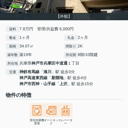
【外観】
7.8万円 管理/共益費 6,000円
賃料
1ヶ月
2ヶ月
敷金
礼金
34.07㎡
2K
面積
間取り
築19年
8階/10階建
築年数
所在階
兵庫県
神戸市兵庫区
中道通
１丁目
所在地
神鉄有馬線
「
湊川
」駅 徒歩3分
交通
神戸高速東西線
「
新開地
」駅 徒歩4分
神戸市西神・山手線
「
上沢
」駅 徒歩15分
物件の特徴
室内洗濯機
オートロッ
エレベータ
置場
ク
ー