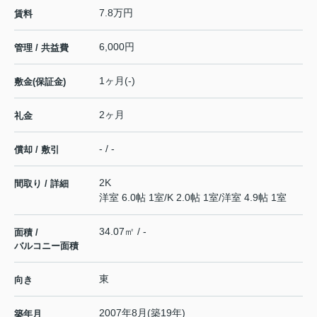
7.8万円
賃料
6,000円
管理 / 共益費
1ヶ月(-)
敷金(保証金)
2ヶ月
礼金
- / -
償却 / 敷引
2K
間取り / 詳細
洋室 6.0帖 1室
/
K 2.0帖 1室
/
洋室 4.9帖 1室
34.07㎡ / -
面積 /
バルコニー面積
東
向き
2007年8月(築19年)
築年月