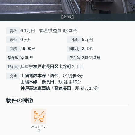
【外観】
6.1万円 管理/共益費 8,000円
賃料
0ヶ月
5万円
敷金
礼金
49.00㎡
2LDK
面積
間取り
築39年
2階/7階建
築年数
所在階
兵庫県
神戸市長田区
大谷町
３丁目
所在地
山陽電鉄本線
「
西代
」駅 徒歩8分
交通
山陽本線
「
新長田
」駅 徒歩15分
神戸高速東西線
「
高速長田
」駅 徒歩17分
物件の特徴
バストイレ
別