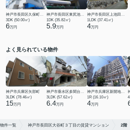
神戸市長田区久保町９丁目
神戸市長田区東尻池町２丁目
神戸市長田区上池田４丁目
3DK (50.00㎡)
1DK (35.82㎡)
1LDK (37.41㎡)
6
5.9
4
万円
万円
万円
よく見られている物件
神戸市兵庫区矢部町
神戸市垂水区多聞台２丁目
神戸市兵庫区新開地１丁目
3LDK (78.46㎡)
3LDK (57.62㎡)
1R (16.10㎡)
4
15
6.4
4
万円
万円
万円
物件一覧
神戸市長田区大谷町３丁目の賃貸マンション
2階