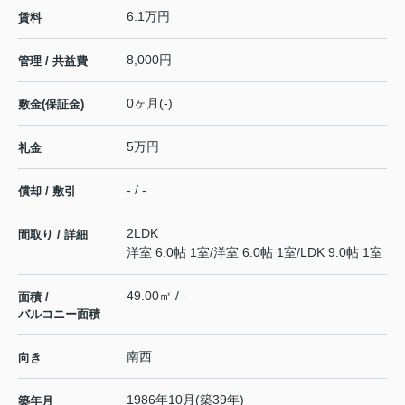
6.1万円
賃料
8,000円
管理 / 共益費
0ヶ月(-)
敷金(保証金)
5万円
礼金
- / -
償却 / 敷引
2LDK
間取り / 詳細
洋室 6.0帖 1室
/
洋室 6.0帖 1室
/
LDK 9.0帖 1室
49.00㎡ / -
面積 /
バルコニー面積
南西
向き
1986年10月(築39年)
築年月