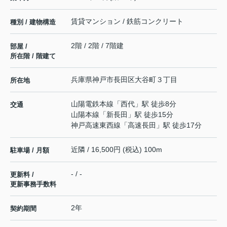
賃貸マンション / 鉄筋コンクリート
種別 / 建物構造
2階 / 2階 / 7階建
部屋 /
所在階 / 階建て
兵庫県
神戸市長田区
大谷町
３丁目
所在地
山陽電鉄本線
「
西代
」駅 徒歩8分
交通
山陽本線
「
新長田
」駅 徒歩15分
神戸高速東西線
「
高速長田
」駅 徒歩17分
近隣 / 16,500円 (税込) 100m
駐車場 / 月額
- / -
更新料 /
更新事務手数料
2年
契約期間