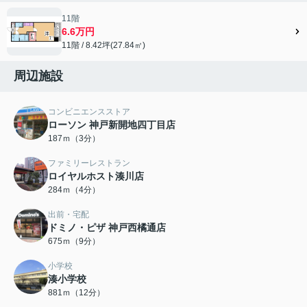
11階
6.6万円
11階 / 8.42坪(27.84㎡)
周辺施設
コンビニエンスストア
ローソン 神戸新開地四丁目店
187ｍ（3分）
ファミリーレストラン
ロイヤルホスト湊川店
284ｍ（4分）
出前・宅配
ドミノ・ピザ 神戸西橘通店
675ｍ（9分）
小学校
湊小学校
881ｍ（12分）