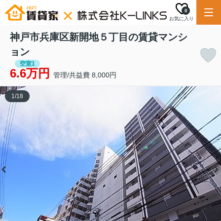
0
お気に入り
神戸市兵庫区新開地５丁目の賃貸マンシ
ョン
空室1
6.6万円
管理/共益費 8,000円
1
/
18