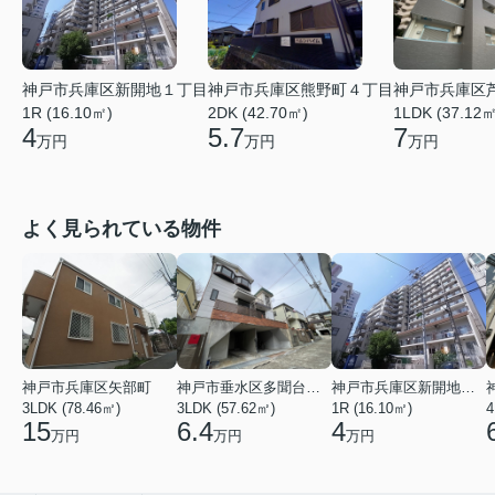
神戸市兵庫区新開地１丁目
神戸市兵庫区熊野町４丁目
神戸市兵庫区
1R (16.10㎡)
2DK (42.70㎡)
1LDK (37.12㎡
4
5.7
7
万円
万円
万円
よく見られている物件
神戸市兵庫区矢部町
神戸市垂水区多聞台２丁目
神戸市兵庫区新開地１丁目
3LDK (78.46㎡)
3LDK (57.62㎡)
1R (16.10㎡)
4
15
6.4
4
万円
万円
万円