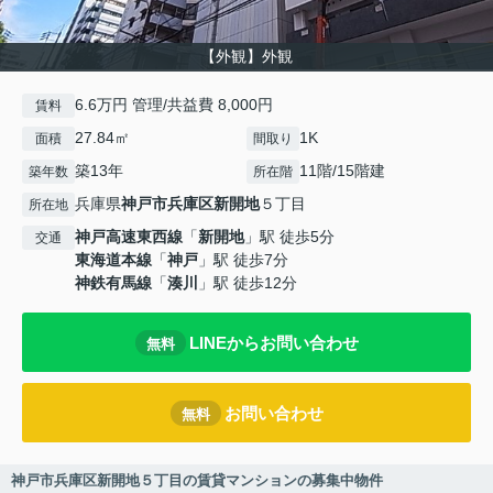
【外観】外観
6.6万円 管理/共益費 8,000円
賃料
27.84㎡
1K
面積
間取り
築13年
11階/15階建
築年数
所在階
兵庫県
神戸市兵庫区
新開地
５丁目
所在地
神戸高速東西線
「
新開地
」駅 徒歩5分
交通
東海道本線
「
神戸
」駅 徒歩7分
神鉄有馬線
「
湊川
」駅 徒歩12分
LINEからお問い合わせ
無料
お問い合わせ
無料
神戸市兵庫区新開地５丁目の賃貸マンションの募集中物件