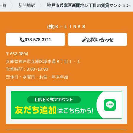
一覧
新開地駅
神戸市兵庫区新開地５丁目の賃貸マンション
(株)Ｋ－ＬＩＮＫＳ
078-578-3711
お問い合わせ
〒652-0804
兵庫県神戸市兵庫区塚本通８丁目１－１
営業時間：
9:00~19:00
定休日：
水曜日・お盆・年末年始