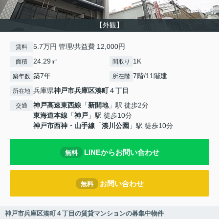
【外観】
5.7万円 管理/共益費 12,000円
賃料
24.29㎡
1K
面積
間取り
築7年
7階/11階建
築年数
所在階
兵庫県
神戸市兵庫区
湊町
４丁目
所在地
神戸高速東西線
「
新開地
」駅 徒歩2分
交通
東海道本線
「
神戸
」駅 徒歩10分
神戸市西神・山手線
「
湊川公園
」駅 徒歩10分
LINEからお問い合わせ
無料
お問い合わせ
無料
神戸市兵庫区湊町４丁目の賃貸マンションの募集中物件