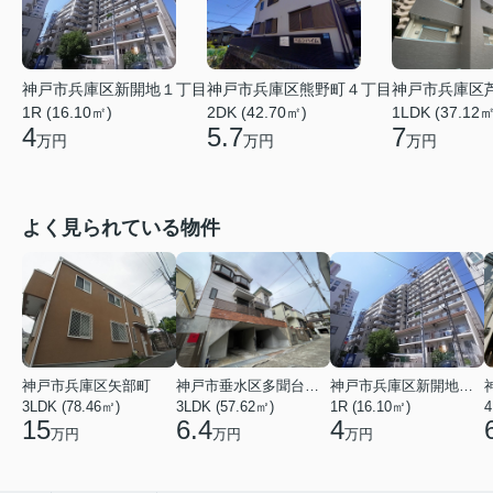
神戸市兵庫区新開地１丁目
神戸市兵庫区熊野町４丁目
神戸市兵庫区
1R (16.10㎡)
2DK (42.70㎡)
1LDK (37.12㎡
4
5.7
7
万円
万円
万円
よく見られている物件
神戸市兵庫区矢部町
神戸市垂水区多聞台２丁目
神戸市兵庫区新開地１丁目
3LDK (78.46㎡)
3LDK (57.62㎡)
1R (16.10㎡)
4
15
6.4
4
万円
万円
万円