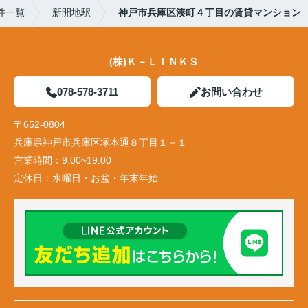
件一覧
新開地駅
神戸市兵庫区湊町４丁目の賃貸マンション
(株)Ｋ－ＬＩＮＫＳ
078-578-3711
お問い合わせ
〒652-0804
兵庫県神戸市兵庫区塚本通８丁目１－１
営業時間：
9:00~19:00
定休日：
水曜日・お盆・年末年始