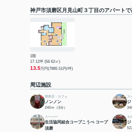
神戸市須磨区月見山町３丁目のアパートで
1階
17.12坪 (56.62㎡)
13.5
万円(7885.51円/坪)
周辺施設
喫茶店・カフェ
ス
ノンノン
ジ
240ｍ（3分）
3
スーパー
そ
生活協同組合コープこうべ コープ
ジ
須磨
5