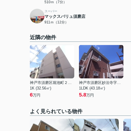
510ｍ（7分）
スーパー
マックスバリュ須磨店
911ｍ（12分）
近隣の物件
神戸市須磨区堀池町２丁目
神戸市須磨区妙法寺字谷野
1K (32.56㎡)
1LDK (43.18㎡)
6
5.8
万円
万円
よく見られている物件