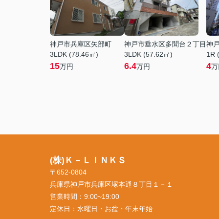
神戸市兵庫区矢部町
神戸市垂水区多聞台２丁目
神
3LDK (78.46㎡)
3LDK (57.62㎡)
1R 
15
6.4
4
万円
万円
万
(株)Ｋ－ＬＩＮＫＳ
〒652-0804
兵庫県神戸市兵庫区塚本通８丁目１－１
営業時間：
9:00~19:00
定休日：
水曜日・お盆・年末年始