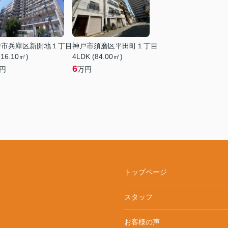
戸市兵庫区新開地１丁目
神戸市須磨区平田町１丁目
(16.10㎡)
4LDK (84.00㎡)
6
円
万円
トップページ
スタッフ
お客様の声