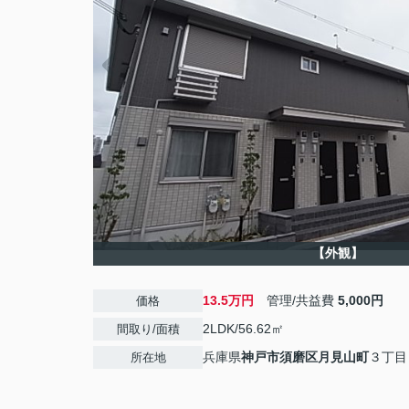
【外観】
13.5万円
管理/共益費
5,000円
価格
2LDK/56.62㎡
間取り/面積
兵庫県
神戸市須磨区
月見山町
３丁目
所在地