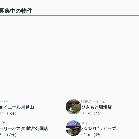
募集中の物件
ーパー
喫茶店・カフェ
ョイエール月見山
ひさもと珈琲店
48ｍ（5分）
503ｍ（7分）
の他
スイーツ
ョリーパスタ 離宮公園店
パパパピッピーズ
22ｍ（7分）
642ｍ（9分）