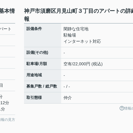
基本情
神戸市須磨区月見山町３丁目のアパートの詳
報
パート
設備条件
閑静な住宅地
駐輪場
インターネット対応
設備(その他)
-
駐車場/月額
空有/22,000円 (税込)
用途地域
-
目
募集戸数 / 総戸数
- / -
分
取引態様
仲介
12分
情報
1分
情報の見方