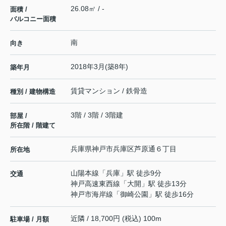
26.08㎡ / -
面積 /
バルコニー面積
南
向き
2018年3月(築8年)
築年月
賃貸マンション / 鉄骨造
種別 / 建物構造
3階 / 3階 / 3階建
部屋 /
所在階 / 階建て
兵庫県
神戸市兵庫区
芦原通
６丁目
所在地
山陽本線
「
兵庫
」駅 徒歩9分
交通
神戸高速東西線
「
大開
」駅 徒歩13分
神戸市海岸線
「
御崎公園
」駅 徒歩16分
近隣 / 18,700円 (税込) 100m
駐車場 / 月額