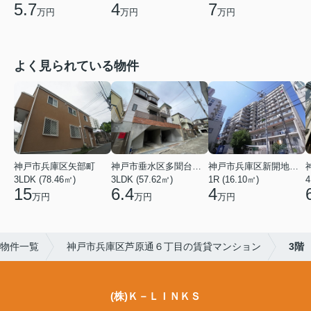
5.7
4
7
万円
万円
万円
よく見られている物件
神戸市兵庫区矢部町
神戸市垂水区多聞台２丁目
神戸市兵庫区新開地１丁目
3LDK (78.46㎡)
3LDK (57.62㎡)
1R (16.10㎡)
4
15
6.4
4
万円
万円
万円
物件一覧
神戸市兵庫区芦原通６丁目の賃貸マンション
3階
(株)Ｋ－ＬＩＮＫＳ