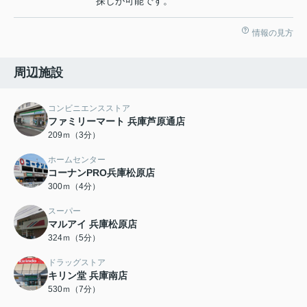
探しが可能です。
情報の見方
周辺施設
コンビニエンスストア
ファミリーマート 兵庫芦原通店
209ｍ（3分）
ホームセンター
コーナンPRO兵庫松原店
300ｍ（4分）
スーパー
マルアイ 兵庫松原店
324ｍ（5分）
ドラッグストア
キリン堂 兵庫南店
530ｍ（7分）