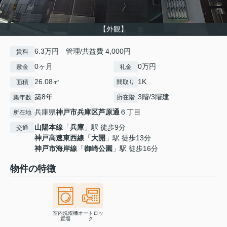
【外観】
6.3万円 管理/共益費 4,000円
賃料
0ヶ月
0万円
敷金
礼金
26.08㎡
1K
面積
間取り
築8年
3階/3階建
築年数
所在階
兵庫県
神戸市兵庫区
芦原通
６丁目
所在地
山陽本線
「
兵庫
」駅 徒歩9分
交通
神戸高速東西線
「
大開
」駅 徒歩13分
神戸市海岸線
「
御崎公園
」駅 徒歩16分
物件の特徴
室内洗濯機
オートロッ
置場
ク