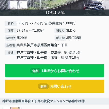
【外観】外観
6.8万円～7.4万円 管理/共益費 5,000円
賃料
57.54㎡～71.83㎡
3LDK
面積
間取り
築29年
3階/9階建
築年数
所在階
兵庫県
神戸市須磨区
南落合
１丁目
所在地
神戸市西神・山手線
「
妙法寺
」駅 徒歩5分
交通
神戸市西神・山手線
「
名谷
」駅 徒歩18分
LINEからお問い合わせ
無料
お問い合わせ
無料
神戸市須磨区南落合１丁目の賃貸マンションの募集中物件