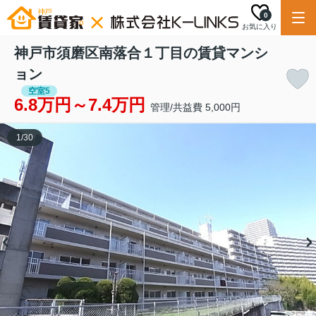
0
お気に入り
神戸市須磨区南落合１丁目の賃貸マンシ
ョン
空室5
6.8万円～7.4万円
管理/共益費 5,000円
1
/
30