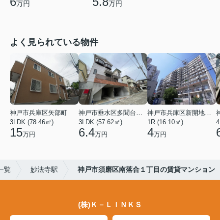
6
5.8
万円
万円
よく見られている物件
神戸市兵庫区矢部町
神戸市垂水区多聞台２丁目
神戸市兵庫区新開地１丁目
3LDK (78.46㎡)
3LDK (57.62㎡)
1R (16.10㎡)
4
15
6.4
4
万円
万円
万円
一覧
妙法寺駅
神戸市須磨区南落合１丁目の賃貸マンション
(株)Ｋ－ＬＩＮＫＳ