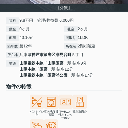
【外観】
9.8万円 管理/共益費 6,000円
賃料
0ヶ月
2ヶ月
敷金
礼金
43.10㎡
1LDK
面積
間取り
築12年
2階/2階建
築年数
所在階
兵庫県
神戸市須磨区
潮見台町
５丁目
所在地
山陽電鉄本線
「
山陽須磨
」駅 徒歩9分
交通
山陽本線
「
須磨
」駅 徒歩12分
山陽電鉄本線
「
須磨浦公園
」駅 徒歩17分
物件の特徴
バストイレ
室内洗濯機
TVモニタ
独立洗面台
別
置場
付きインタ
ーホン