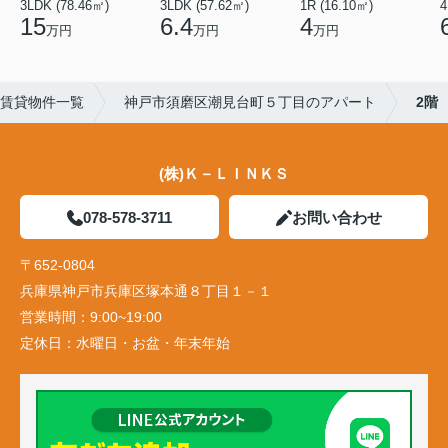
3LDK (78.46㎡)
3LDK (57.62㎡)
1R (16.10㎡)
4
15
6.4
4
万円
万円
万円
賃貸物件一覧
神戸市須磨区潮見台町５丁目のアパート
2階
(株)Ｋ－ＬＩＮＫＳ
078-578-3711
お問い合わせ
〒652-0804
兵庫県神戸市兵庫区塚本通８丁目１－１
営業時間：
9:00~19:00
定休日：
水曜日・お盆・年末年始