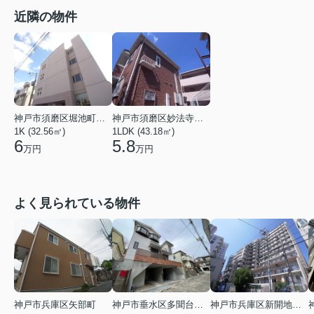
近隣の物件
神戸市須磨区堀池町２丁目
神戸市須磨区妙法寺字谷野
1K (32.56㎡)
1LDK (43.18㎡)
6
5.8
万円
万円
よく見られている物件
神戸市兵庫区矢部町
神戸市垂水区多聞台２丁目
神戸市兵庫区新開地１丁目