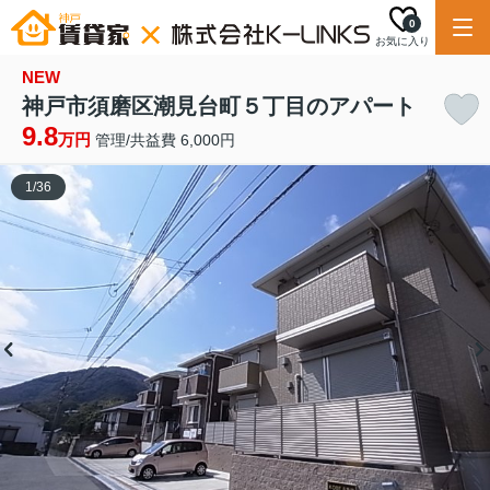
0
お気に入り
NEW
神戸市須磨区潮見台町５丁目のアパート
9.8
万円
管理/共益費 6,000円
1
/
36