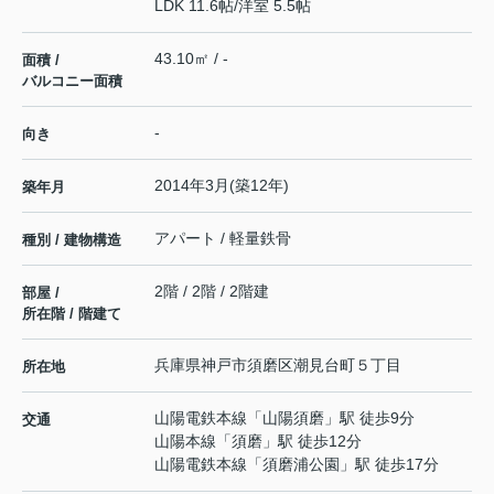
LDK 11.6帖
/
洋室 5.5帖
43.10㎡ / -
面積 /
バルコニー面積
-
向き
2014年3月(築12年)
築年月
アパート / 軽量鉄骨
種別 / 建物構造
2階 / 2階 / 2階建
部屋 /
所在階 / 階建て
兵庫県
神戸市須磨区
潮見台町
５丁目
所在地
山陽電鉄本線
「
山陽須磨
」駅 徒歩9分
交通
山陽本線
「
須磨
」駅 徒歩12分
山陽電鉄本線
「
須磨浦公園
」駅 徒歩17分