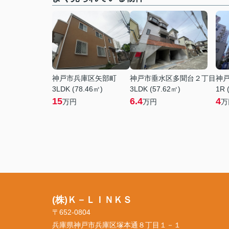
神戸市兵庫区矢部町
神戸市垂水区多聞台２丁目
神
3LDK (78.46㎡)
3LDK (57.62㎡)
1R 
15
6.4
4
万円
万円
万
(株)Ｋ－ＬＩＮＫＳ
〒652-0804
兵庫県神戸市兵庫区塚本通８丁目１－１