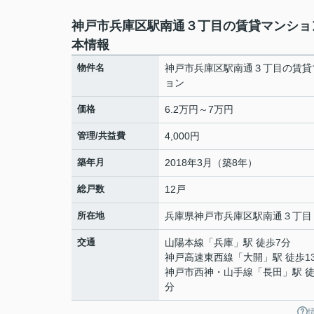
神戸市兵庫区駅南通３丁目の賃貸マンショ
本情報
物件名
神戸市兵庫区駅南通３丁目の賃貸
ョン
価格
6.2万円～7万円
管理/共益費
4,000円
築年月
2018年3月（築8年）
総戸数
12戸
所在地
兵庫県
神戸市兵庫区
駅南通
３丁目
交通
山陽本線
「
兵庫
」駅 徒歩7分
神戸高速東西線
「
大開
」駅 徒歩1
神戸市西神・山手線
「
長田
」駅 徒
分