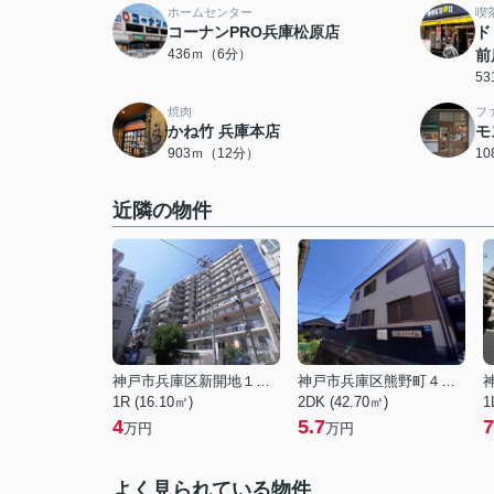
ホームセンター
喫
コーナンPRO兵庫松原店
ド
436ｍ（6分）
前
5
焼肉
フ
かね竹 兵庫本店
モ
903ｍ（12分）
1
近隣の物件
神戸市兵庫区新開地１丁目
神戸市兵庫区熊野町４丁目
1R (16.10㎡)
2DK (42.70㎡)
1
4
5.7
7
万円
万円
よく見られている物件