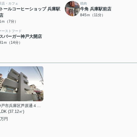
茶店・カフェ
焼肉
トールコーヒーショップ 兵庫駅
牛角 兵庫駅前店
店
845ｍ（11分）
31ｍ（7分）
ァーストフード
スバーガー神戸大開店
081ｍ（14分）
神戸市兵庫区芦原通４丁目
LDK (37.12㎡)
万円