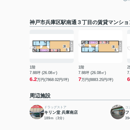
神戸市兵庫区駅南通３丁目の賃貸マンショ
1階
1階
2
7.88坪 (26.08㎡)
7.88坪 (26.08㎡)
7
6.2
7
6
万円(7868.02円/坪)
万円(8883.25円/坪)
周辺施設
ドラッグストア
コ
キリン堂 兵庫南店
フ
189ｍ（3分）
3