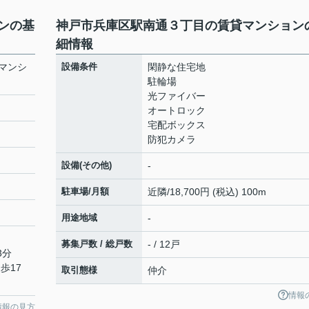
ンの基
神戸市兵庫区駅南通３丁目の賃貸マンション
細情報
マンシ
設備条件
閑静な住宅地
駐輪場
光ファイバー
オートロック
宅配ボックス
防犯カメラ
設備(その他)
-
駐車場/月額
近隣/18,700円 (税込) 100m
用途地域
-
募集戸数 / 総戸数
- / 12戸
3分
歩17
取引態様
仲介
情報
情報の見方