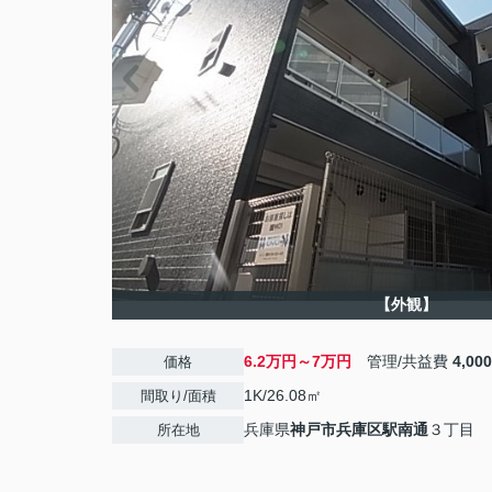
【外観】
6.2万円～7万円
管理/共益費
4,00
価格
1K/26.08㎡
間取り/面積
兵庫県
神戸市兵庫区
駅南通
３丁目
所在地