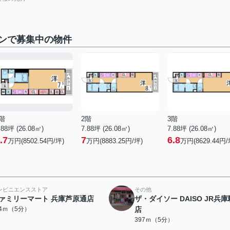
ンで募集中の物件
階
2階
3階
.88坪 (26.08㎡)
7.88坪 (26.08㎡)
7.88坪 (26.08㎡)
.7
7
6.8
万円(8502.54円/坪)
万円(8883.25円/坪)
万円(8629.44円/
ンビニエンスストア
その他
ァミリーマート 兵庫芦原通店
ザ・ダイソー DAISO JR兵
94ｍ（5分）
店
397ｍ（5分）