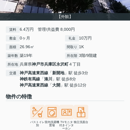
【外観】
6.4万円 管理/共益費 8,000円
賃料
0ヶ月
10万円
敷金
礼金
26.96㎡
1K
面積
間取り
築19年
3階/9階建
築年数
所在階
兵庫県
神戸市兵庫区
永沢町
４丁目
所在地
神戸高速東西線
「
新開地
」駅 徒歩3分
交通
神鉄有馬線
「
湊川
」駅 徒歩8分
神戸高速東西線
「
大開
」駅 徒歩12分
物件の特徴
バストイレ
室内洗濯機
TVモニタ
独立洗面台
別
置場
付きインタ
ーホン