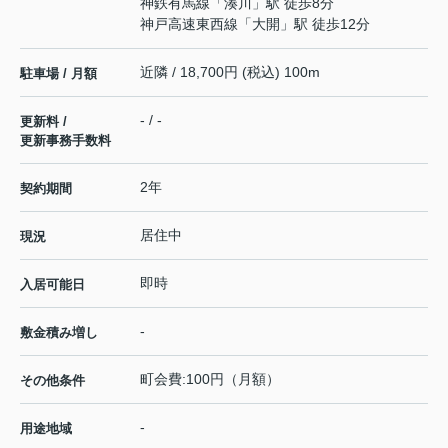
神鉄有馬線
「
湊川
」駅 徒歩8分
神戸高速東西線
「
大開
」駅 徒歩12分
近隣 / 18,700円 (税込) 100m
駐車場 / 月額
- / -
更新料 /
更新事務手数料
2年
契約期間
居住中
現況
即時
入居可能日
-
敷金積み増し
町会費:100円（月額）
その他条件
-
用途地域