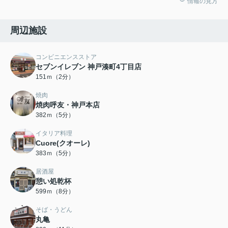
情報の見方
周辺施設
コンビニエンスストア
セブンイレブン 神戸湊町4丁目店
151ｍ（2分）
焼肉
焼肉呼友・神戸本店
382ｍ（5分）
イタリア料理
Cuore(クオーレ)
383ｍ（5分）
居酒屋
憩い処乾杯
599ｍ（8分）
そば・うどん
丸亀