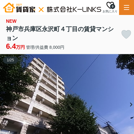
0
お気に入り
NEW
神戸市兵庫区永沢町４丁目の賃貸マンシ
ョン
6.4
万円
管理/共益費 8,000円
1
/
25