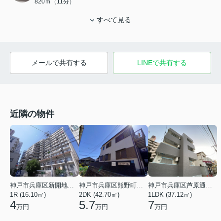
820ｍ（11分）
すべて見る
メールで共有する
LINEで共有する
近隣の物件
神戸市兵庫区新開地１丁目
神戸市兵庫区熊野町４丁目
神戸市兵庫区芦原通４丁目
1R (16.10㎡)
2DK (42.70㎡)
1LDK (37.12㎡)
4
5.7
7
万円
万円
万円