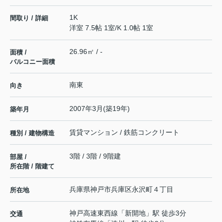
1K
間取り / 詳細
洋室 7.5帖 1室
/
K 1.0帖 1室
26.96㎡ / -
面積 /
バルコニー面積
南東
向き
2007年3月(築19年)
築年月
賃貸マンション / 鉄筋コンクリート
種別 / 建物構造
3階 / 3階 / 9階建
部屋 /
所在階 / 階建て
兵庫県
神戸市兵庫区
永沢町
４丁目
所在地
神戸高速東西線
「
新開地
」駅 徒歩3分
交通