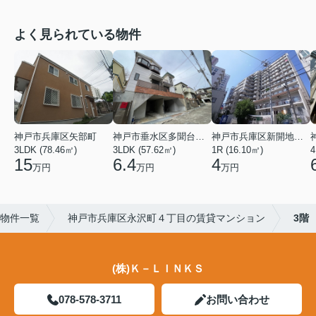
よく見られている物件
神戸市兵庫区矢部町
神戸市垂水区多聞台２丁目
神戸市兵庫区新開地１丁目
3LDK (78.46㎡)
3LDK (57.62㎡)
1R (16.10㎡)
4
15
6.4
4
万円
万円
万円
物件一覧
神戸市兵庫区永沢町４丁目の賃貸マンション
3階
(株)Ｋ－ＬＩＮＫＳ
078-578-3711
お問い合わせ