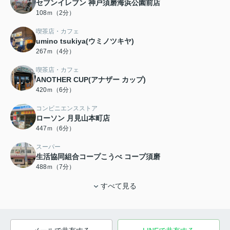
セブンイレブン 神戸須磨海浜公園前店
108ｍ（2分）
喫茶店・カフェ
umino tsukiya(ウミノツキヤ)
267ｍ（4分）
喫茶店・カフェ
ANOTHER CUP(アナザー カップ)
420ｍ（6分）
コンビニエンスストア
ローソン 月見山本町店
447ｍ（6分）
スーパー
生活協同組合コープこうべ コープ須磨
488ｍ（7分）
すべて見る