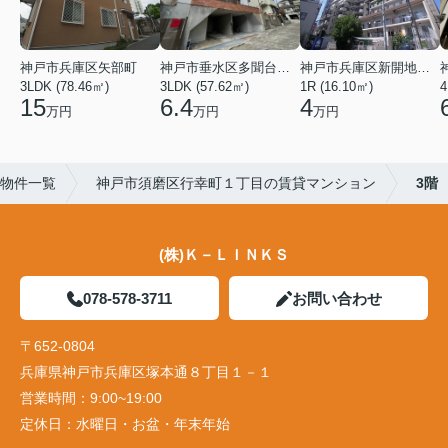
神戸市兵庫区矢部町
神戸市垂水区多聞台２丁目
神戸市兵庫区新開地１丁目
3LDK (78.46㎡)
3LDK (57.62㎡)
1R (16.10㎡)
4
15
6.4
4
万円
万円
万円
物件一覧
神戸市須磨区行幸町１丁目の賃貸マンション
3階
(株)Ｋ－ＬＩＮＫＳ
078-578-3711
お問い合わせ
〒652-0804
兵庫県神戸市兵庫区塚本通８丁目１－１
営業時間：
9:00~19:00
定休日：
水曜日・お盆・年末年始