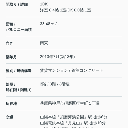
1DK
間取り / 詳細
洋室 6.4帖 1室
/
DK 6.0帖 1室
33.48㎡ / -
面積 /
バルコニー面積
南東
向き
2013年7月(築13年)
築年月
賃貸マンション / 鉄筋コンクリート
種別 / 建物構造
3階 / 3階 / 8階建
部屋 /
所在階 / 階建て
兵庫県
神戸市須磨区
行幸町
１丁目
所在地
山陽本線
「
須磨海浜公園
」駅 徒歩6分
交通
山陽電鉄本線
「
月見山
」駅 徒歩10分