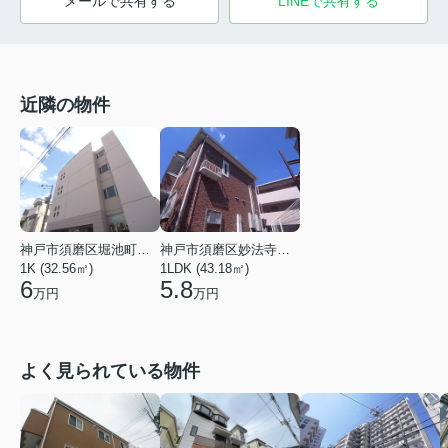
メールで共有する
LINEで共有する
近隣の物件
神戸市須磨区堀池町２丁目
神戸市須磨区妙法寺字谷野
1K (32.56㎡)
1LDK (43.18㎡)
6
5.8
万円
万円
よく見られている物件