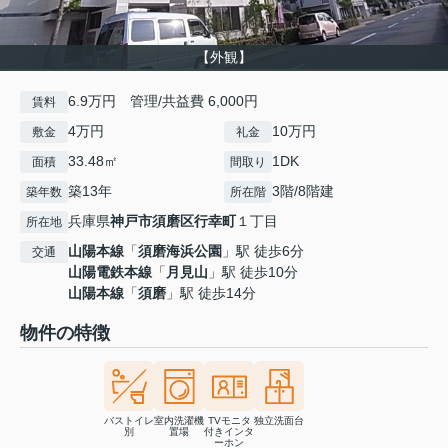
【外観】
6.9万円 管理/共益費 6,000円
賃料
4万円
10万円
敷金
礼金
33.48㎡
1DK
面積
間取り
築13年
3階/8階建
築年数
所在階
兵庫県
神戸市須磨区
行幸町
１丁目
所在地
山陽本線
「
須磨海浜公園
」駅 徒歩6分
交通
山陽電鉄本線
「
月見山
」駅 徒歩10分
山陽本線
「
須磨
」駅 徒歩14分
物件の特徴
バストイレ
室内洗濯機
TVモニタ
独立洗面台
別
置場
付きインタ
ーホン