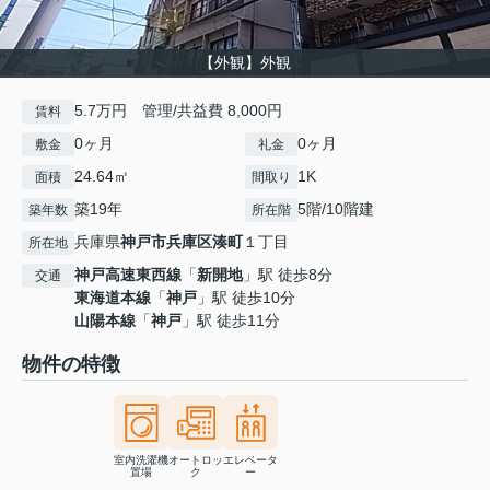
【外観】外観
5.7万円 管理/共益費 8,000円
賃料
0ヶ月
0ヶ月
敷金
礼金
24.64㎡
1K
面積
間取り
築19年
5階/10階建
築年数
所在階
兵庫県
神戸市兵庫区
湊町
１丁目
所在地
神戸高速東西線
「
新開地
」駅 徒歩8分
交通
東海道本線
「
神戸
」駅 徒歩10分
山陽本線
「
神戸
」駅 徒歩11分
物件の特徴
室内洗濯機
オートロッ
エレベータ
置場
ク
ー