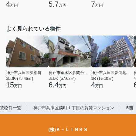
4
5.7
7
万円
万円
万円
よく見られている物件
神戸市兵庫区矢部町
神戸市垂水区多聞台２丁目
神戸市兵庫区新開地１丁目
3LDK (78.46㎡)
3LDK (57.62㎡)
1R (16.10㎡)
4
15
6.4
4
万円
万円
万円
貸物件一覧
神戸市兵庫区湊町１丁目の賃貸マンション
5階
(株)Ｋ－ＬＩＮＫＳ