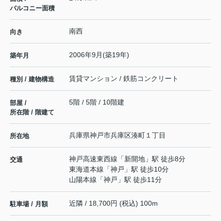
バルコニー面積
南西
向き
2006年9月(築19年)
築年月
賃貸マンション / 鉄筋コンクリート
種別 / 建物構造
5階 / 5階 / 10階建
部屋 /
所在階 / 階建て
兵庫県
神戸市兵庫区
湊町
１丁目
所在地
神戸高速東西線
「
新開地
」駅 徒歩8分
交通
東海道本線
「
神戸
」駅 徒歩10分
山陽本線
「
神戸
」駅 徒歩11分
近隣 / 18,700円 (税込) 100m
駐車場 / 月額