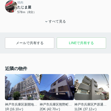
焼肉
たじま屋
578ｍ（8分）
すべて見る
メールで共有する
LINEで共有する
近隣の物件
神戸市兵庫区新開地１丁目
神戸市兵庫区熊野町４丁目
神戸市兵庫区芦原通４丁目
1R (16.10㎡)
2DK (42.70㎡)
1LDK (37.12㎡)