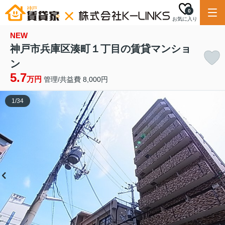
0
お気に入り
NEW
神戸市兵庫区湊町１丁目の賃貸マンショ
ン
5.7
万円
管理/共益費 8,000円
1
/
34