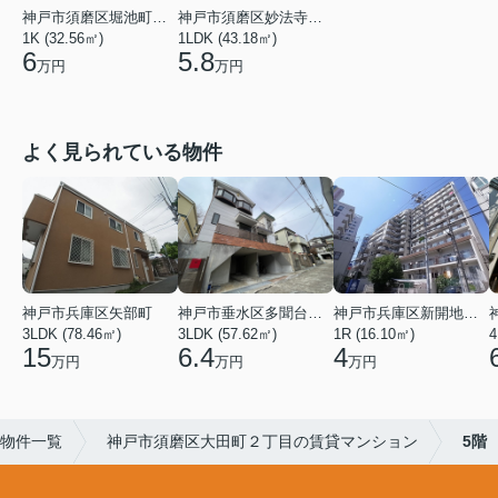
神戸市須磨区堀池町２丁目
神戸市須磨区妙法寺字谷野
1K (32.56㎡)
1LDK (43.18㎡)
6
5.8
万円
万円
よく見られている物件
神戸市兵庫区矢部町
神戸市垂水区多聞台２丁目
神戸市兵庫区新開地１丁目
3LDK (78.46㎡)
3LDK (57.62㎡)
1R (16.10㎡)
4
15
6.4
4
万円
万円
万円
物件一覧
神戸市須磨区大田町２丁目の賃貸マンション
5階