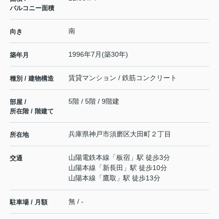
バルコニー面積
南
向き
1996年7月(築30年)
築年月
賃貸マンション / 鉄筋コンクリート
種別 / 建物構造
5階 / 5階 / 9階建
部屋 /
所在階 / 階建て
兵庫県
神戸市須磨区
大田町
２丁目
所在地
山陽電鉄本線
「
板宿
」駅 徒歩3分
交通
山陽本線
「
新長田
」駅 徒歩10分
山陽本線
「
鷹取
」駅 徒歩13分
無 / -
駐車場 / 月額