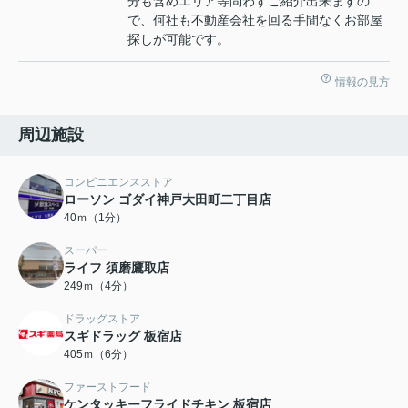
分も含めエリア等問わずご紹介出来ますの
で、何社も不動産会社を回る手間なくお部屋
探しが可能です。
情報の見方
周辺施設
コンビニエンスストア
ローソン ゴダイ神戸大田町二丁目店
40ｍ（1分）
スーパー
ライフ 須磨鷹取店
249ｍ（4分）
ドラッグストア
スギドラッグ 板宿店
405ｍ（6分）
ファーストフード
ケンタッキーフライドチキン 板宿店