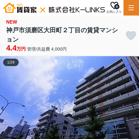
0
お気に入り
NEW
神戸市須磨区大田町２丁目の賃貸マンシ
ョン
4.4
万円
管理/共益費 4,000円
1
/
29