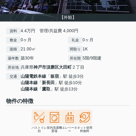
【外観】
4.4万円 管理/共益費 4,000円
賃料
0ヶ月
0ヶ月
敷金
礼金
21.00㎡
1K
面積
間取り
築30年
5階/9階建
築年数
所在階
兵庫県
神戸市須磨区
大田町
２丁目
所在地
山陽電鉄本線
「
板宿
」駅 徒歩3分
交通
山陽本線
「
新長田
」駅 徒歩10分
山陽本線
「
鷹取
」駅 徒歩13分
物件の特徴
バストイレ
室内洗濯機
エレベータ
ネット使用
別
置場
ー
料無料