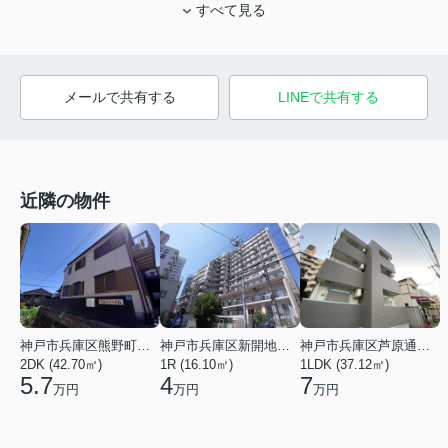
すべて見る
メールで共有する
LINEで共有する
近隣の物件
神戸市兵庫区熊野町４丁目
神戸市兵庫区新開地１丁目
神戸市兵庫区芦原通４丁目
2DK (42.70㎡)
1R (16.10㎡)
1LDK (37.12㎡)
5.7
4
7
万円
万円
万円