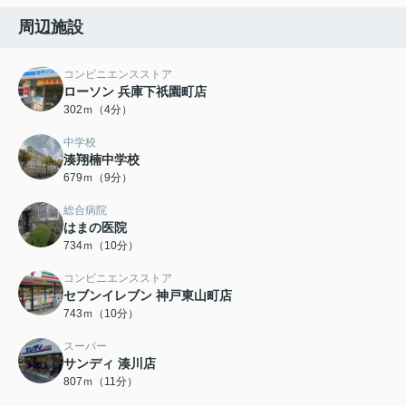
周辺施設
コンビニエンスストア
ローソン 兵庫下祇園町店
302ｍ（4分）
中学校
湊翔楠中学校
679ｍ（9分）
総合病院
はまの医院
734ｍ（10分）
コンビニエンスストア
セブンイレブン 神戸東山町店
743ｍ（10分）
スーパー
サンディ 湊川店
807ｍ（11分）