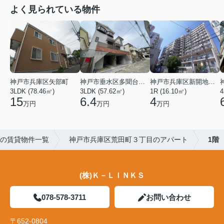
よく見られている物件
神戸市兵庫区矢部町
神戸市垂水区多聞台２丁目
神戸市兵庫区新開地１丁目
3LDK (78.46㎡)
3LDK (57.62㎡)
1R (16.10㎡)
4
15
6.4
4
万円
万円
万円
の賃貸物件一覧
神戸市兵庫区荒田町３丁目のアパート
1階
(株)Ｋ－ＬＩＮＫＳ
078-578-3711
お問い合わせ
〒652-0804