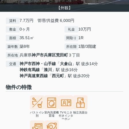
【外観】
7.7万円 管理/共益費 6,000円
賃料
0ヶ月
10万円
敷金
礼金
35.51㎡
1R
面積
間取り
築8年
1階/3階建
築年数
所在階
兵庫県
神戸市兵庫区
荒田町
３丁目
所在地
神戸市西神・山手線
「
大倉山
」駅 徒歩14分
交通
神鉄有馬線
「
湊川
」駅 徒歩16分
神戸高速東西線
「
西元町
」駅 徒歩20分
物件の特徴
バストイレ
室内洗濯機
TVモニタ
独立洗面台
別
置場
付きインタ
ーホン