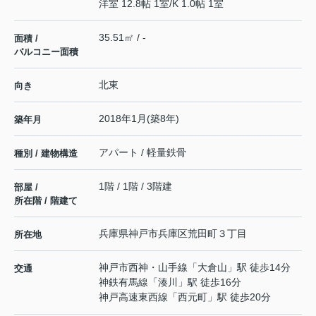
洋室 12.8帖 1室
/
K 1.0帖 1室
35.51㎡ / -
面積 /
バルコニー面積
北東
向き
2018年1月(築8年)
築年月
アパート / 軽量鉄骨
種別 / 建物構造
1階 / 1階 / 3階建
部屋 /
所在階 / 階建て
兵庫県
神戸市兵庫区
荒田町
３丁目
所在地
神戸市西神・山手線
「
大倉山
」駅 徒歩14分
交通
神鉄有馬線
「
湊川
」駅 徒歩16分
神戸高速東西線
「
西元町
」駅 徒歩20分