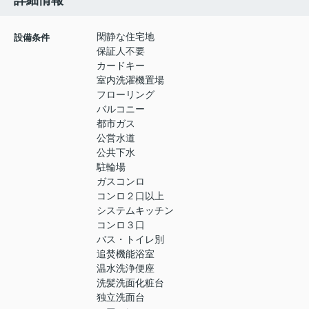
詳細情報
閑静な住宅地
設備条件
保証人不要
カードキー
室内洗濯機置場
フローリング
バルコニー
都市ガス
公営水道
公共下水
駐輪場
ガスコンロ
コンロ２口以上
システムキッチン
コンロ３口
バス・トイレ別
追焚機能浴室
温水洗浄便座
洗髪洗面化粧台
独立洗面台