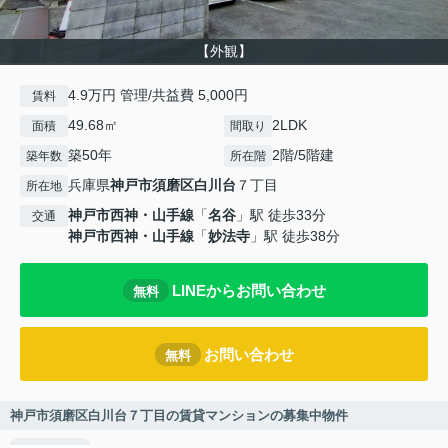
【外観】
4.9万円 管理/共益費 5,000円
賃料
49.68㎡
2LDK
面積
間取り
築50年
2階/5階建
築年数
所在階
兵庫県
神戸市須磨区
白川台
７丁目
所在地
神戸市西神・山手線
「
名谷
」駅 徒歩33分
交通
神戸市西神・山手線
「
妙法寺
」駅 徒歩38分
LINEからお問い合わせ
無料
お問い合わせ
無料
神戸市須磨区白川台７丁目の賃貸マンションの募集中物件