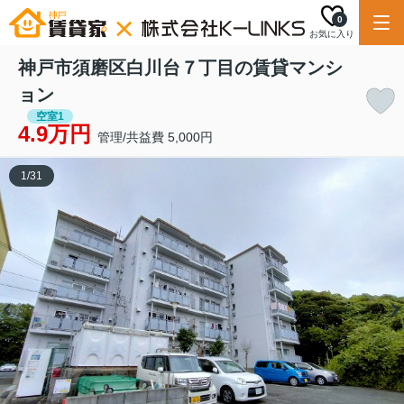
0
お気に入り
神戸市須磨区白川台７丁目の賃貸マンシ
ョン
空室1
4.9万円
管理/共益費 5,000円
1
/
31