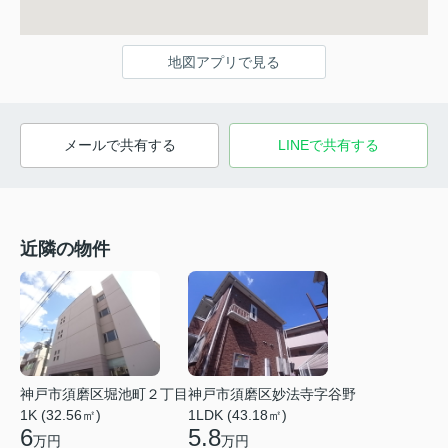
地図アプリで見る
メールで共有する
LINEで共有する
近隣の物件
神戸市須磨区堀池町２丁目
神戸市須磨区妙法寺字谷野
1K (32.56㎡)
1LDK (43.18㎡)
6
5.8
万円
万円