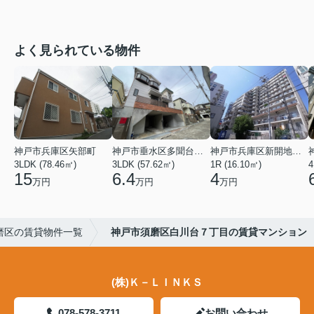
よく見られている物件
神戸市兵庫区矢部町
神戸市垂水区多聞台２丁目
神戸市兵庫区新開地１丁目
3LDK (78.46㎡)
3LDK (57.62㎡)
1R (16.10㎡)
4
15
6.4
4
万円
万円
万円
磨区の賃貸物件一覧
神戸市須磨区白川台７丁目の賃貸マンション
(株)Ｋ－ＬＩＮＫＳ
078-578-3711
お問い合わせ