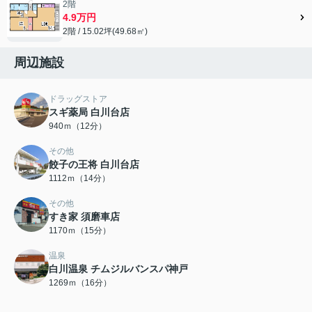
2階
4.9万円
2階 / 15.02坪(49.68㎡)
周辺施設
ドラッグストア
スギ薬局 白川台店
940ｍ（12分）
その他
餃子の王将 白川台店
1112ｍ（14分）
その他
すき家 須磨車店
1170ｍ（15分）
温泉
白川温泉 チムジルバンスパ神戸
1269ｍ（16分）