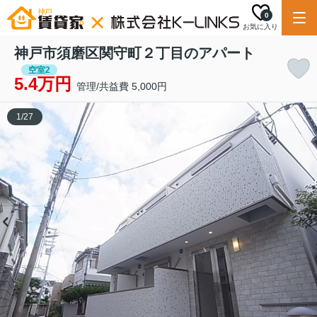
0
お気に入り
神戸市須磨区関守町２丁目のアパート
空室2
5.4万円
管理/共益費 5,000円
1
/
27