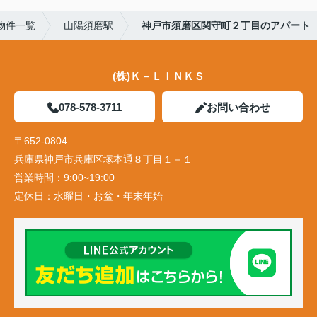
物件一覧
山陽須磨駅
神戸市須磨区関守町２丁目のアパート
(株)Ｋ－ＬＩＮＫＳ
078-578-3711
お問い合わせ
〒652-0804
兵庫県神戸市兵庫区塚本通８丁目１－１
営業時間：
9:00~19:00
定休日：
水曜日・お盆・年末年始