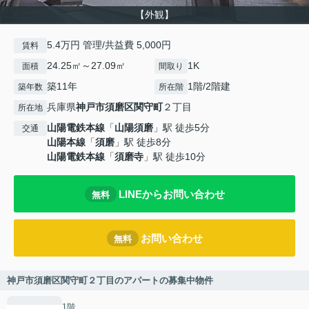
【外観】
5.4万円 管理/共益費 5,000円
賃料
24.25㎡～27.09㎡
1K
面積
間取り
築11年
1階/2階建
築年数
所在階
兵庫県
神戸市須磨区
関守町
２丁目
所在地
山陽電鉄本線
「
山陽須磨
」駅 徒歩5分
交通
山陽本線
「
須磨
」駅 徒歩8分
山陽電鉄本線
「
須磨寺
」駅 徒歩10分
LINEからお問い合わせ
無料
お問い合わせ
無料
神戸市須磨区関守町２丁目のアパートの募集中物件
1階