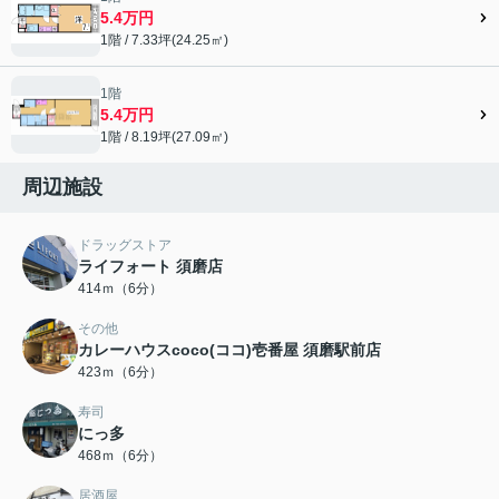
5.4万円
1階 / 7.33坪(24.25㎡)
1階
5.4万円
1階 / 8.19坪(27.09㎡)
周辺施設
ドラッグストア
ライフォート 須磨店
414ｍ（6分）
その他
カレーハウスcoco(ココ)壱番屋 須磨駅前店
423ｍ（6分）
寿司
にっ多
468ｍ（6分）
居酒屋