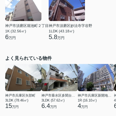
神戸市須磨区堀池町２丁目
神戸市須磨区妙法寺字谷野
1K (32.56㎡)
1LDK (43.18㎡)
6
5.8
万円
万円
よく見られている物件
神戸市兵庫区矢部町
神戸市垂水区多聞台２丁目
神戸市兵庫区新開地１丁目
3LDK (78.46㎡)
3LDK (57.62㎡)
1R (16.10㎡)
4
15
6.4
4
万円
万円
万円