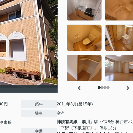
800円
2011年3月(築15年)
築年
空有
駐車
神鉄有馬線
「
湊川
」駅 バス8分 神戸市バ
奥東服
「平野〔下祇園町〕」 停歩13分
交通