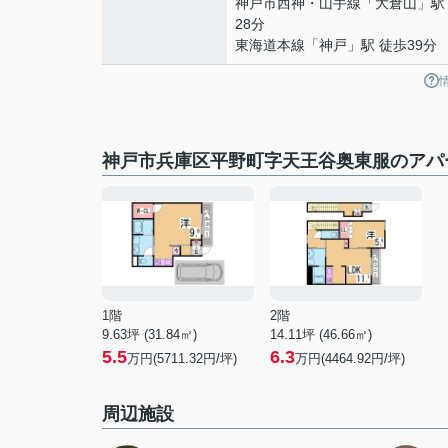
神戸市西神・山手線
「
大倉山
」駅
28分
東海道本線
「
神戸
」駅 徒歩39分
神戸市兵庫区平野町字天王谷奥東服のアパ
1階
2階
9.63坪 (31.84㎡)
14.11坪 (46.66㎡)
5.5
6.3
万円(5711.32円/坪)
万円(4464.92円/坪)
周辺施設