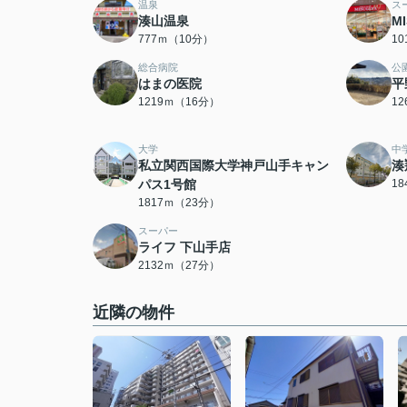
温泉
ス
湊山温泉
M
777ｍ（10分）
1
総合病院
公
はまの医院
平
1219ｍ（16分）
1
大学
中
私立関西国際大学神戸山手キャン
湊
パス1号館
1
1817ｍ（23分）
スーパー
ライフ 下山手店
2132ｍ（27分）
近隣の物件