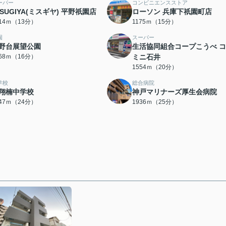
ーパー
コンビニエンスストア
ISUGIYA(ミスギヤ) 平野祇園店
ローソン 兵庫下祇園町店
014ｍ（13分）
1175ｍ（15分）
園
スーパー
野台展望公園
生活協同組合コープこうべ 
268ｍ（16分）
ミニ石井
1554ｍ（20分）
学校
総合病院
翔楠中学校
神戸マリナーズ厚生会病院
847ｍ（24分）
1936ｍ（25分）