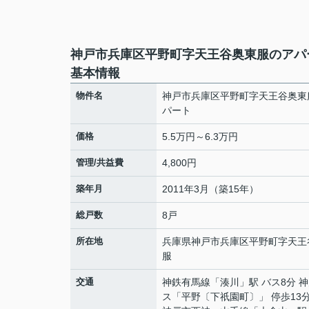
神戸市兵庫区平野町字天王谷奥東服のアパ
基本情報
物件名
神戸市兵庫区平野町字天王谷奥東
パート
価格
5.5万円～6.3万円
管理/共益費
4,800円
築年月
2011年3月（築15年）
総戸数
8戸
所在地
兵庫県
神戸市兵庫区
平野町
字天王
服
交通
神鉄有馬線
「
湊川
」駅 バス8分 
ス「平野〔下祇園町〕」 停歩13