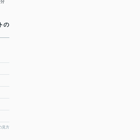
8分
トの
の見方