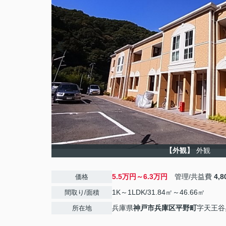
【外観】
外観
5.5万円～6.3万円
管理/共益費
4,
価格
1K～1LDK/31.84㎡～46.66㎡
間取り/面積
兵庫県
神戸市兵庫区
平野町
字天王谷
所在地