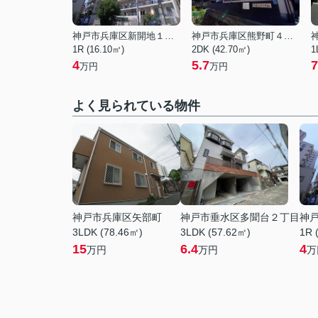
神戸市兵庫区新開地１丁目
神戸市兵庫区熊野町４丁目
1R (16.10㎡)
2DK (42.70㎡)
1
4
5.7
7
万円
万円
よく見られている物件
神戸市兵庫区矢部町
神戸市垂水区多聞台２丁目
神
3LDK (78.46㎡)
3LDK (57.62㎡)
1R 
15
6.4
4
万円
万円
万