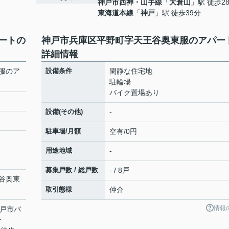
神戸市西神・山手線
「
大倉山
」駅 徒歩2
東海道本線
「
神戸
」駅 徒歩39分
ートの
神戸市兵庫区平野町字天王谷奥東服のアパー
詳細情報
服のア
設備条件
閑静な住宅地
駐輪場
バイク置場あり
設備(その他)
-
駐車場/月額
空有/0円
用途地域
-
募集戸数 / 総戸数
- / 8戸
谷奥東
取引態様
仲介
情報
神戸市バ
分