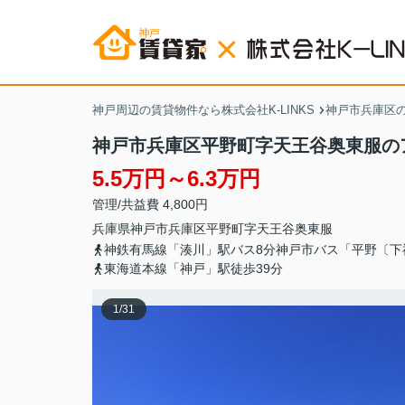
神戸周辺の賃貸物件なら株式会社K-LINKS
神戸市兵庫区
神戸市兵庫区平野町字天王谷奥東服の
5.5万円～6.3万円
管理/共益費 4,800円
兵庫県
神戸市兵庫区
平野町
字天王谷奥東服
神鉄有馬線「湊川」駅バス8分神戸市バス「平野〔下
東海道本線「神戸」駅徒歩39分
1
/
31