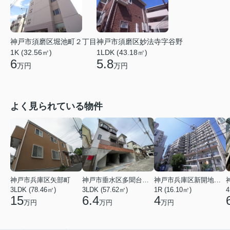
神戸市須磨区堀池町２丁目
神戸市須磨区妙法寺字谷野
1K (32.56㎡)
1LDK (43.18㎡)
6
5.8
万円
万円
よく見られている物件
神戸市兵庫区矢部町
神戸市垂水区多聞台２丁目
神戸市兵庫区新開地１丁目
3LDK (78.46㎡)
3LDK (57.62㎡)
1R (16.10㎡)
4
15
6.4
4
万円
万円
万円