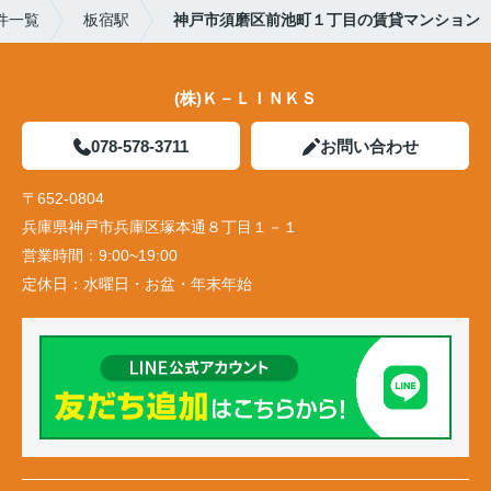
件一覧
板宿駅
神戸市須磨区前池町１丁目の賃貸マンション
(株)Ｋ－ＬＩＮＫＳ
078-578-3711
お問い合わせ
〒652-0804
兵庫県神戸市兵庫区塚本通８丁目１－１
営業時間：
9:00~19:00
定休日：
水曜日・お盆・年末年始