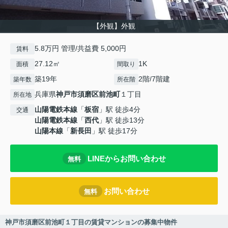
【外観】外観
5.8万円 管理/共益費 5,000円
賃料
27.12㎡
1K
面積
間取り
築19年
2階/7階建
築年数
所在階
兵庫県
神戸市須磨区
前池町
１丁目
所在地
山陽電鉄本線
「
板宿
」駅 徒歩4分
交通
山陽電鉄本線
「
西代
」駅 徒歩13分
山陽本線
「
新長田
」駅 徒歩17分
LINEからお問い合わせ
無料
お問い合わせ
無料
神戸市須磨区前池町１丁目の賃貸マンションの募集中物件