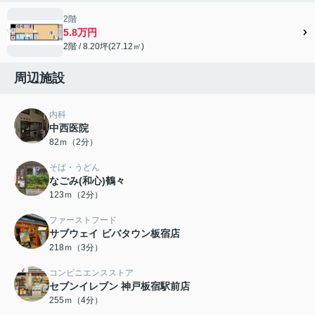
2階
5.8万円
2階 / 8.20坪(27.12㎡)
周辺施設
内科
中西医院
82ｍ（2分）
そば・うどん
なごみ(和心)鶴々
123ｍ（2分）
ファーストフード
サブウェイ ビバタウン板宿店
218ｍ（3分）
コンビニエンスストア
セブンイレブン 神戸板宿駅前店
255ｍ（4分）